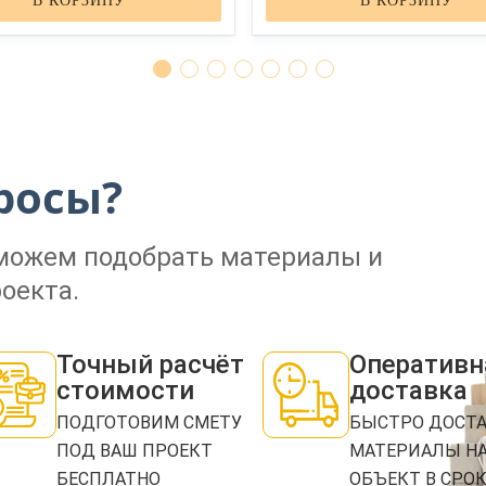
В КОРЗИНУ
В КОРЗИНУ
ЗАКАЗАТЬ ЗВОНОК
росы?
Нажимая кнопку "Отправить", я даю своё согласие на обработку моих персональных
данных в соответствии с ФЗ от 27.07.2006 № 152-ФЗ "О персональных данных", на
условиях и для целей, определенных в
политикой конфиденциальности
оможем подобрать материалы и
ОТПРАВИТЬ
оекта.
Точный расчёт
Оперативн
стоимости
доставка
ПОДГОТОВИМ СМЕТУ
БЫСТРО ДОСТ
ПОД ВАШ ПРОЕКТ
МАТЕРИАЛЫ Н
БЕСПЛАТНО
ОБЪЕКТ В СРО