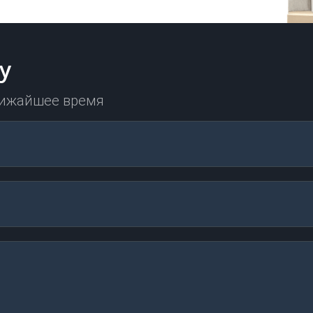
у
лижайшее время