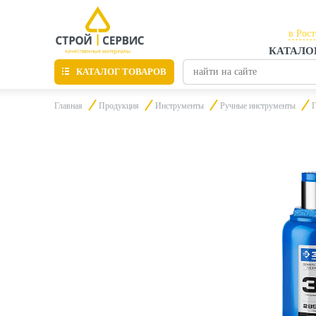
в Рос
КАТАЛО
в Рос
КАТАЛОГ ТОВАРОВ
в Таг
Главная
Продукция
Инструменты
Ручные инструменты
Г
Листовые материалы
Утепление
Материалы для отделки
Пиломатериалы