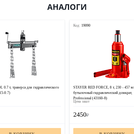
АНАЛОГИ
2
Код:
19090
0.7 т, траверса для гидравлического
STAYER RED FORCE, 8 т, 230 - 457 м
15-0.7)
бутылочный гидравлический домкрат,
Professional (43160-8)
Цена за
шт
2450
₽