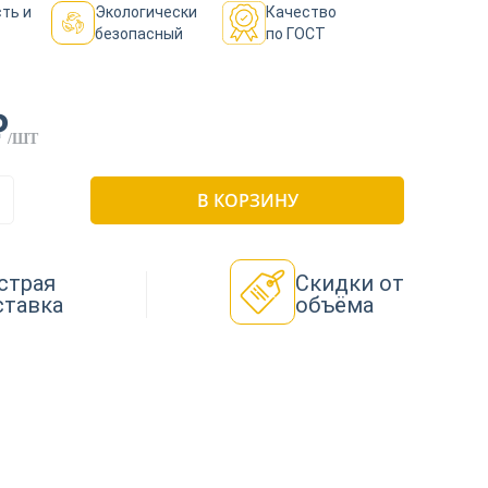
ть и
Экологически
Качество
безопасный
по ГОСТ
₽
/ШТ
В КОРЗИНУ
страя
Скидки от
ставка
объёма