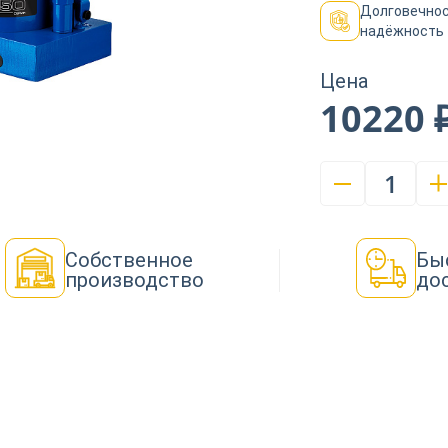
Долговечнос
надёжность
Цена
10220 
1
Собственное
Бы
производство
до