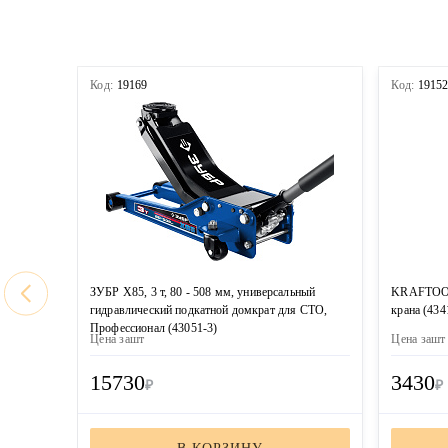
Код:
19169
Код:
1915
ЗУБР X85, 3 т, 80 - 508 мм, универсальный
KRAFTOOL 
гидравлический подкатной домкрат для СТО,
крана (434
Профессионал (43051-3)
Цена за
шт
Цена за
шт
15730
3430
₽
₽