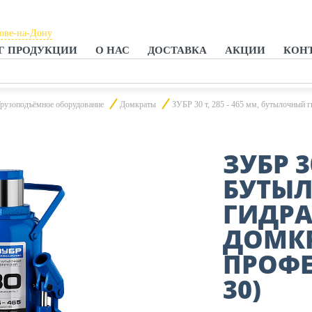
тове-на-Дону
Г ПРОДУКЦИИ
О НАС
ДОСТАВКА
АКЦИИ
КОН
тове-на-Дону
анроге
рузоподъёмное оборудование
Домкраты
ЗУБР 30 т, 285 - 465 мм, бутылочный 
ЗУБР 3
БУТЫ
ГИДР
ДОМКР
ПРОФЕ
30)