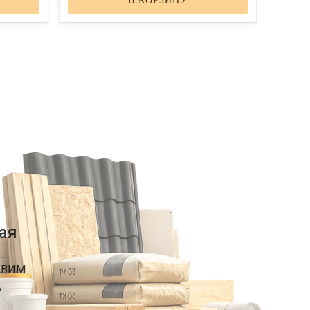
В КОРЗИНУ
ая
АВИМ
А
К