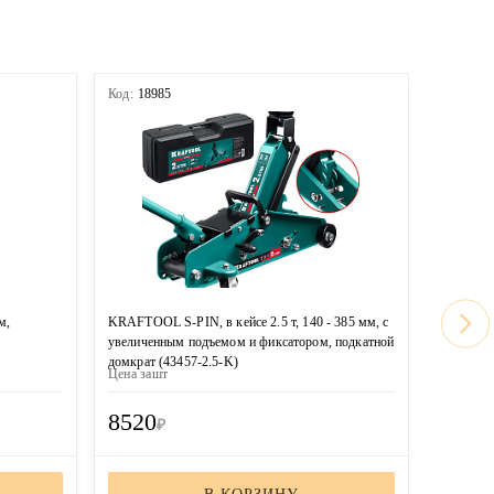
Код:
18985
Код:
189
м,
KRAFTOOL S-PIN, в кейсе 2.5 т, 140 - 385 мм, с
KRAFTOOL
увеличенным подъемом и фиксатором, подкатной
подкатно
домкрат (43457-2.5-K)
фиксатор
Цена за
шт
Цена за
ш
8520
8100
₽