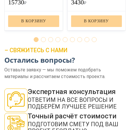
15730
3430
₽
₽
В КОРЗИНУ
В КОРЗИНУ
– СВЯЖИТЕСЬ С НАМИ
Остались вопросы?
ЗАКАЗАТЬ ЗВОНОК
Оставьте заявку — мы поможем подобрать
материалы и рассчитаем стоимость проекта.
Экспертная консультация
ОТВЕТИМ НА ВСЕ ВОПРОСЫ И
ПОДБЕРЁМ ЛУЧШЕЕ РЕШЕНИЕ
Нажимая кнопку "Отправить", я даю своё согласие на обработку моих
персональных данных в соответствии с ФЗ от 27.07.2006 № 152-ФЗ "О
Точный расчёт стоимости
персональных данных", на условиях и для целей, определенных в
политикой
конфиденциальности
ПОДГОТОВИМ СМЕТУ ПОД ВАШ
ОТПРАВИТЬ