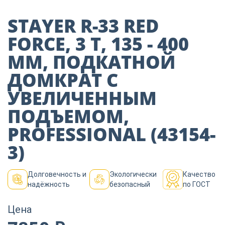
Пиломатериалы
STAYER R-33 RED
FORCE, 3 Т, 135 - 400
Декор
ММ, ПОДКАТНОЙ
ДОМКРАТ С
Изоляция
УВЕЛИЧЕННЫМ
ПОДЪЕМОМ,
Инструменты
PROFESSIONAL (43154-
3)
Продукция из
дерева
Долговечность и
Экологически
Качество
надёжность
безопасный
по ГОСТ
Строительство
Цена