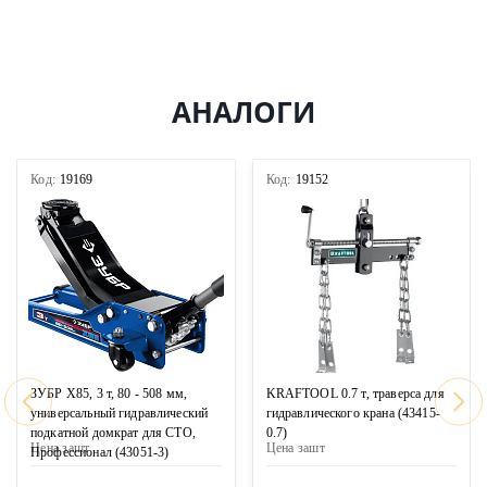
АНАЛОГИ
Код:
19169
Код:
19152
ЗУБР X85, 3 т, 80 - 508 мм,
KRAFTOOL 0.7 т, траверса для
универсальный гидравлический
гидравлического крана (43415-
подкатной домкрат для СТО,
0.7)
Цена за
шт
Цена за
шт
Профессионал (43051-3)