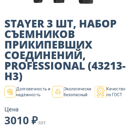
Пиломатериалы
STAYER 3 ШТ, НАБОР
Декор
СЪЕМНИКОВ
ПРИКИПЕВШИХ
Изоляция
СОЕДИНЕНИЙ,
PROFESSIONAL (43213-
Инструменты
H3)
Долговечность и
Экологически
Качество
Продукция из
надёжность
безопасный
по ГОСТ
дерева
Цена
3010 ₽
Строительство
/ШТ