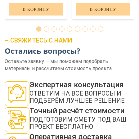
В КОРЗИНУ
В КОРЗИНУ
– СВЯЖИТЕСЬ С НАМИ
Остались вопросы?
ЗАКАЗАТЬ ЗВОНОК
Оставьте заявку — мы поможем подобрать
материалы и рассчитаем стоимость проекта.
Экспертная консультация
ОТВЕТИМ НА ВСЕ ВОПРОСЫ И
ПОДБЕРЁМ ЛУЧШЕЕ РЕШЕНИЕ
Нажимая кнопку "Отправить", я даю своё согласие на обработку моих
Точный расчёт стоимости
персональных данных в соответствии с ФЗ от 27.07.2006 № 152-ФЗ "О
персональных данных", на условиях и для целей, определенных в
политикой
ПОДГОТОВИМ СМЕТУ ПОД ВАШ
конфиденциальности
ПРОЕКТ БЕСПЛАТНО
ОТПРАВИТЬ
Оперативная доставка