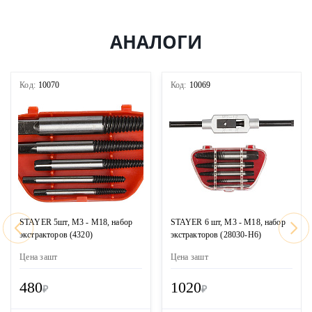
АНАЛОГИ
Код:
10070
Код:
10069
STAYER 5шт, М3 - М18, набор
STAYER 6 шт, М3 - М18, набор
экстракторов (4320)
экстракторов (28030-H6)
Цена за
шт
Цена за
шт
480
1020
₽
₽