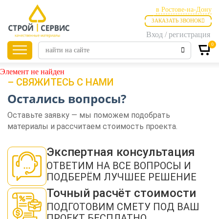
в Ростове-на-Дону
ЗАКАЗАТЬ ЗВОНОК
в Ростове-на-Дону
Вход / регистрация
в Таганроге
0
Главная
Продукция
Элемент не найден
– СВЯЖИТЕСЬ С НАМИ
Остались вопросы?
Листовые
материалы
Оставьте заявку — мы поможем подобрать
материалы и рассчитаем стоимость проекта.
Утепление
Экспертная консультация
ОТВЕТИМ НА ВСЕ ВОПРОСЫ И
ПОДБЕРЁМ ЛУЧШЕЕ РЕШЕНИЕ
Материалы для
отделки
Точный расчёт стоимости
ПОДГОТОВИМ СМЕТУ ПОД ВАШ
ПРОЕКТ БЕСПЛАТНО