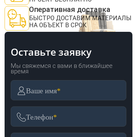
Пиломатериалы
Оперативная доставка
БЫСТРО ДОСТАВИМ МАТЕРИАЛЫ
НА ОБЪЕКТ В СРОК
Декор
Оставьте заявку
Изоляция
Мы свяжемся с вами в ближайшее
время
Инструменты
Ваше имя
*
Продукция из
дерева
Телефон
*
Строительство