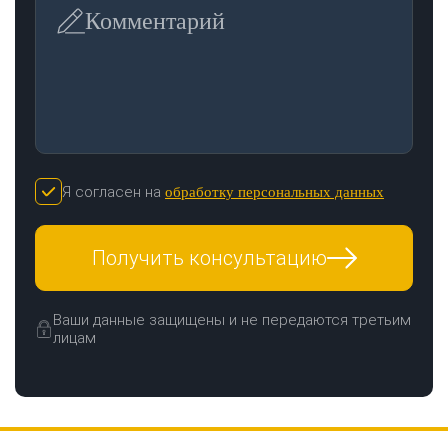
Комментарий
Я согласен на
обработку персональных данных
ЗАКАЗАТЬ ЗВОНОК
Получить консультацию
Ваши данные защищены и не передаются третьим
лицам
Нажимая кнопку "Отправить", я даю своё согласие на обработку моих
персональных данных в соответствии с ФЗ от 27.07.2006 № 152-ФЗ "О
персональных данных", на условиях и для целей, определенных в
политикой
конфиденциальности
ОТПРАВИТЬ