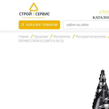
в Рос
КАТАЛО
в Рос
КАТАЛОГ ТОВАРОВ
в Таг
Главная
Продукция
Инструменты
Расходные инструменты
ПРОФЕССИОНАЛ (29671-6-38-12)
Листовые материалы
Утепление
Материалы для отделки
Пиломатериалы