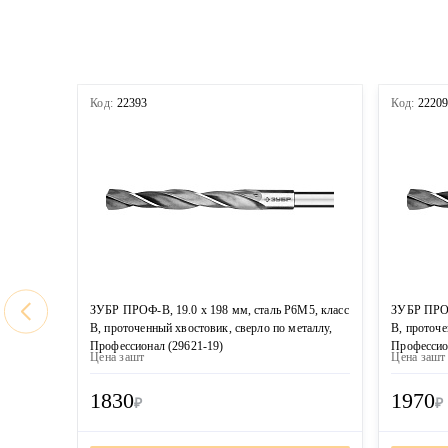
Код:
22393
Код:
2220
ЗУБР ПРОФ-В, 19.0 х 198 мм, сталь Р6М5, класс
ЗУБР ПРОФ
В, проточенный хвостовик, сверло по металлу,
В, проточе
Профессионал (29621-19)
Профессио
Цена за
шт
Цена за
шт
1830
1970
₽
₽