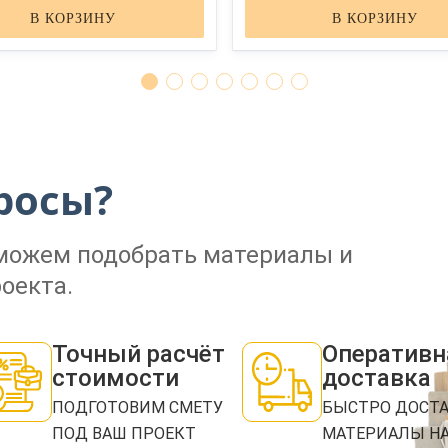
В КОРЗИНУ
В КОРЗИНУ
ЗАКАЗАТЬ ЗВОНОК
росы?
Нажимая кнопку "Отправить", я даю своё согласие на обработку моих персональных
данных в соответствии с ФЗ от 27.07.2006 № 152-ФЗ "О персональных данных", на
условиях и для целей, определенных в
политикой конфиденциальности
оможем подобрать материалы и
ОТПРАВИТЬ
оекта.
Точный расчёт
Оперативн
стоимости
доставка
ПОДГОТОВИМ СМЕТУ
БЫСТРО ДОСТ
ПОД ВАШ ПРОЕКТ
МАТЕРИАЛЫ Н