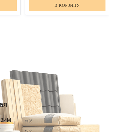
В КОРЗИНУ
ая
АВИМ
А