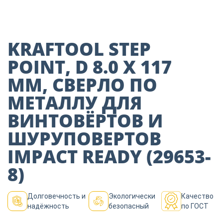
Пиломатериалы
Декор
KRAFTOOL STEP
POINT, D 8.0 Х 117
ММ, СВЕРЛО ПО
Изоляция
МЕТАЛЛУ ДЛЯ
ВИНТОВЁРТОВ И
Инструменты
ШУРУПОВЕРТОВ
IMPACT READY (29653-
Продукция из
дерева
8)
Долговечность и
Экологически
Качество
Строительство
надёжность
безопасный
по ГОСТ