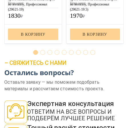
Цена за
шт
Цена за
шт
по металлу, Профессионал
по металлу, Профессионал
(29621-19)
(29621-19.5)
1830
1970
₽
₽
В КОРЗИНУ
В КОРЗИНУ
– СВЯЖИТЕСЬ С НАМИ
ЗАКАЗАТЬ ЗВОНОК
Остались вопросы?
Оставьте заявку — мы поможем подобрать
материалы и рассчитаем стоимость проекта.
Экспертная консультация
ОТВЕТИМ НА ВСЕ ВОПРОСЫ И
Нажимая кнопку "Отправить", я даю своё согласие на обработку моих
персональных данных в соответствии с ФЗ от 27.07.2006 № 152-ФЗ "О
ПОДБЕРЁМ ЛУЧШЕЕ РЕШЕНИЕ
персональных данных", на условиях и для целей, определенных в
политикой
конфиденциальности
Точный расчёт стоимости