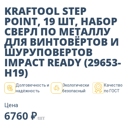
Пиломатериалы
KRAFTOOL STEP
POINT, 19 ШТ, НАБОР
Декор
СВЕРЛ ПО МЕТАЛЛУ
ДЛЯ ВИНТОВЁРТОВ И
Изоляция
ШУРУПОВЕРТОВ
IMPACT READY (29653-
Инструменты
H19)
Долговечность и
Экологически
Качество
Продукция из
надёжность
безопасный
по ГОСТ
дерева
Цена
6760 ₽
Строительство
/ШТ