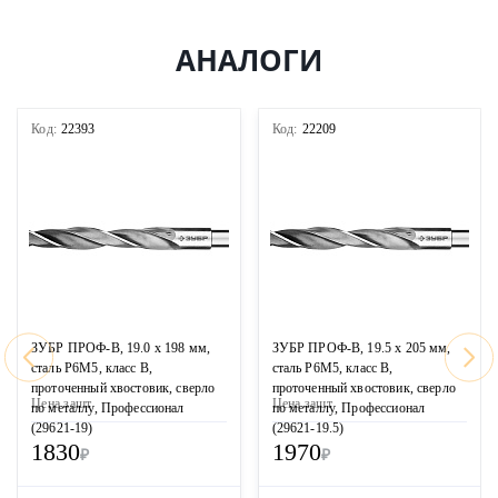
АНАЛОГИ
Код:
22393
Код:
22209
ЗУБР ПРОФ-В, 19.0 х 198 мм,
ЗУБР ПРОФ-В, 19.5 х 205 мм,
сталь Р6М5, класс В,
сталь Р6М5, класс В,
проточенный хвостовик, сверло
проточенный хвостовик, сверло
Цена за
шт
Цена за
шт
по металлу, Профессионал
по металлу, Профессионал
(29621-19)
(29621-19.5)
1830
1970
₽
₽