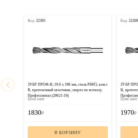
Код:
22393
Код:
2220
ЗУБР ПРОФ-В, 19.0 х 198 мм, сталь Р6М5, класс
ЗУБР ПРОФ
В, проточенный хвостовик, сверло по металлу,
В, проточе
Профессионал (29621-19)
Профессио
Цена за
шт
Цена за
шт
1830
1970
₽
₽
В КОРЗИНУ