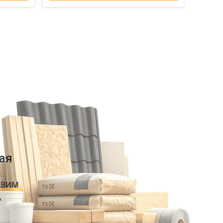
ая
АВИМ
А
К