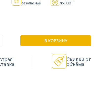
безопасный
по ГОСТ
В КОРЗИНУ
страя
Скидки от
ставка
объёма