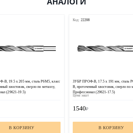
АНАЛОГИ
9
Код:
22208
-В, 19.5 х 205 мм, сталь Р6М5, класс
ЗУБР ПРОФ-В, 17.5 х 191 мм, сталь Р
нный хвостовик, сверло по металлу,
В, проточенный хвостовик, сверло по 
нал (29621-19.5)
Профессионал (29621-17.5)
Цена за
шт
1540
₽
В КОРЗИНУ
В КОРЗИНУ