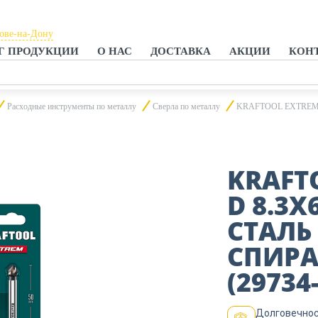
тове-на-Дону
Г ПРОДУКЦИИ
О НАС
ДОСТАВКА
АКЦИИ
КОН
тове-на-Дону
анроге
Расходные инструменты по металлу
Сверла по металлу
KRAFTOOL EXTREME Со5
KRAFT
D 8.3Х
СТАЛЬ
СПИРА
(29734-
Долговечнос