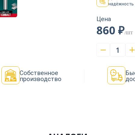
надёжность
Цена
860 ₽
/ШТ
1
Собственное
Бы
производство
до