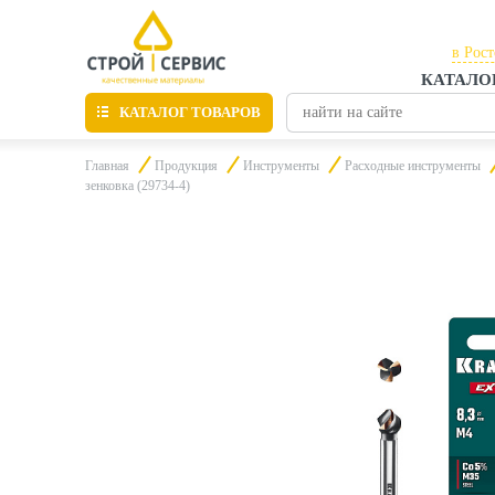
в Рос
КАТАЛО
в Рос
КАТАЛОГ ТОВАРОВ
в Таг
Главная
Продукция
Инструменты
Расходные инструменты
зенковка (29734-4)
Листовые материалы
Утепление
Материалы для отделки
Пиломатериалы