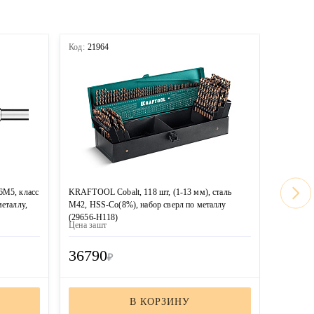
Код:
21964
Код:
219
6М5, класс
KRAFTOOL Cobalt, 118 шт, (1-13 мм), сталь
ЗУБР 91 ш
металлу,
М42, HSS-Co(8%), набор сверл по металлу
пласт.бок
(29656-H118)
Цена за
шт
Цена за
ш
36790
6220
₽
В КОРЗИНУ