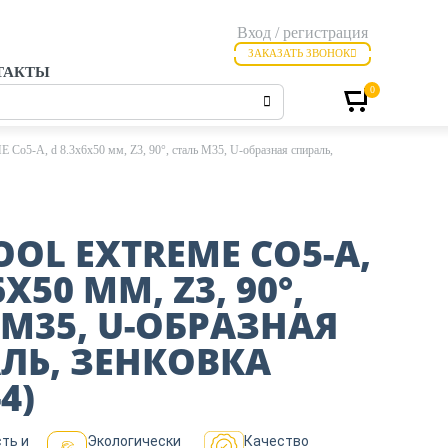
Вход / регистрация
ЗАКАЗАТЬ ЗВОНОК
ТАКТЫ
0
-А, d 8.3х6х50 мм, Z3, 90°, сталь M35, U-образная спираль,
OOL EXTREME СО5-А,
6Х50 ММ, Z3, 90°,
 M35, U-ОБРАЗНАЯ
ЛЬ, ЗЕНКОВКА
4)
ть и
Экологически
Качество