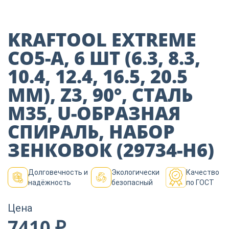
Пиломатериалы
KRAFTOOL EXTREME
Декор
СО5-А, 6 ШТ (6.3, 8.3,
10.4, 12.4, 16.5, 20.5
Изоляция
ММ), Z3, 90°, СТАЛЬ
M35, U-ОБРАЗНАЯ
Инструменты
СПИРАЛЬ, НАБОР
ЗЕНКОВОК (29734-H6)
Продукция из
дерева
Долговечность и
Экологически
Качество
надёжность
безопасный
по ГОСТ
Строительство
Цена
7410 ₽