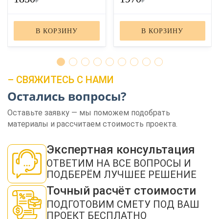
₽
₽
В КОРЗИНУ
В КОРЗИНУ
– СВЯЖИТЕСЬ С НАМИ
Остались вопросы?
ЗАКАЗАТЬ ЗВОНОК
Оставьте заявку — мы поможем подобрать
материалы и рассчитаем стоимость проекта.
Экспертная консультация
ОТВЕТИМ НА ВСЕ ВОПРОСЫ И
ПОДБЕРЁМ ЛУЧШЕЕ РЕШЕНИЕ
Нажимая кнопку "Отправить", я даю своё согласие на обработку моих
персональных данных в соответствии с ФЗ от 27.07.2006 № 152-ФЗ "О
Точный расчёт стоимости
персональных данных", на условиях и для целей, определенных в
политикой
конфиденциальности
ПОДГОТОВИМ СМЕТУ ПОД ВАШ
ПРОЕКТ БЕСПЛАТНО
ОТПРАВИТЬ