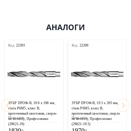
АНАЛОГИ
Код:
22393
Код:
22209
ЗУБР ПРОФ-В, 19.0 х 198 мм,
ЗУБР ПРОФ-В, 19.5 х 205 мм,
сталь Р6М5, класс В,
сталь Р6М5, класс В,
проточенный хвостовик, сверло
проточенный хвостовик, сверло
Цена за
шт
Цена за
шт
по металлу, Профессионал
по металлу, Профессионал
(29621-19)
(29621-19.5)
1830
1970