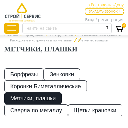
в Ростове-на-Дону
в Ростове-на-Дону
ЗАКАЗАТЬ ЗВОНОК
в Таганроге
Вход / регистрация
0
Главная
Продукция
Инструменты
Расходные инструменты
Расходные инструменты по металлу
Метчики, плашки
МЕТЧИКИ, ПЛАШКИ
Листовые
материалы
Борфрезы
Зенковки
Утепление
Коронки Биметаллические
Метчики, плашки
Материалы для
отделки
Сверла по металлу
Щетки крацовки