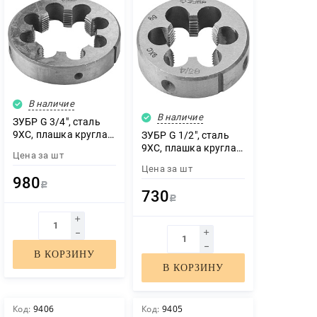
В наличие
В наличие
ЗУБР G 3/4″, сталь
9ХС, плашка круглая
ЗУБР G 1/2″, сталь
ручная (4-28032-3/4)
9ХС, плашка круглая
Цена за
шт
ручная (4-28032-1/2)
Цена за
шт
980
Р
730
Р
В КОРЗИНУ
В КОРЗИНУ
Код:
9406
Код:
9405