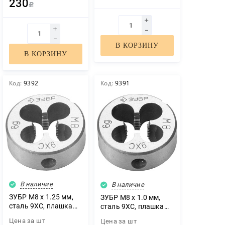
230
Р
В КОРЗИНУ
В КОРЗИНУ
Код:
9392
Код:
9391
ЗАКАЗАТЬ ЗВОНОК
В наличие
В наличие
ЗУБР М8 x 1.25 мм,
ЗУБР М8 x 1.0 мм,
сталь 9ХС, плашка
сталь 9ХС, плашка
круглая ручная (4-
круглая ручная (4-
Цена за
шт
Цена за
шт
28022-08-1.25)
28022-08-1.0)