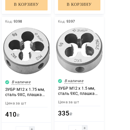
В КОРЗИНУ
В КОРЗИНУ
Код:
9398
Код:
9397
В наличие
В наличие
ЗУБР М12 x 1.5 мм,
ЗУБР М12 x 1.75 мм,
сталь 9ХС, плашка
сталь 9ХС, плашка
круглая ручная (4-
круглая ручная (4-
Цена за
шт
Цена за
шт
28022-12-1.5)
28022-12-1.75)
335
410
Р
Р