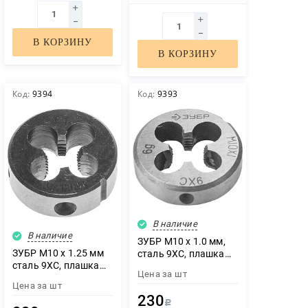
В КОРЗИНУ
В КОРЗИНУ
Код:
9394
Код:
9393
В наличие
В наличие
ЗУБР М10 x 1.0 мм,
ЗУБР М10 x 1.25 мм
сталь 9ХС, плашка
сталь 9ХС, плашка
круглая ручная (4-
Цена за
шт
круглая ручная (4-
28022-10-1.0)
Цена за
шт
28022-10-1.25)
230
Р