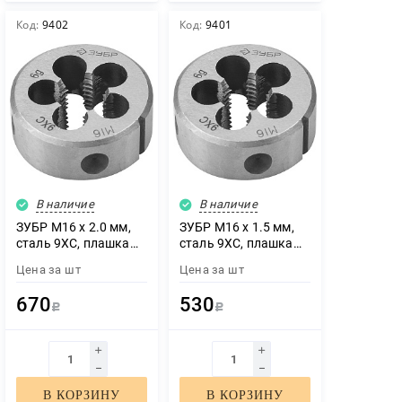
Код:
9402
Код:
9401
В наличие
В наличие
ЗУБР М16 x 2.0 мм,
ЗУБР М16 x 1.5 мм,
сталь 9ХС, плашка
сталь 9ХС, плашка
круглая ручная (4-
круглая ручная (4-
Цена за
шт
Цена за
шт
28022-16-2.0)
28022-16-1.5)
670
530
Р
Р
В КОРЗИНУ
В КОРЗИНУ