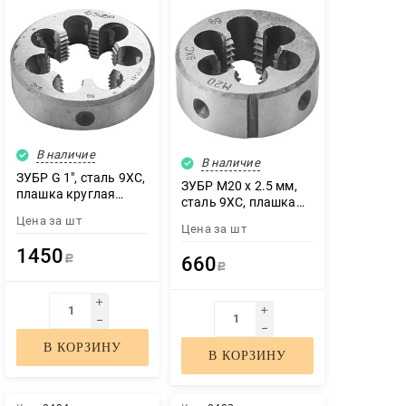
В наличие
В наличие
ЗУБР G 1″, сталь 9ХС,
ЗУБР М20 x 2.5 мм,
плашка круглая
сталь 9ХС, плашка
ручная (4-28032-1)
круглая ручная (4-
Цена за
шт
Цена за
шт
28022-20-2.5)
1450
660
Р
Р
В КОРЗИНУ
В КОРЗИНУ