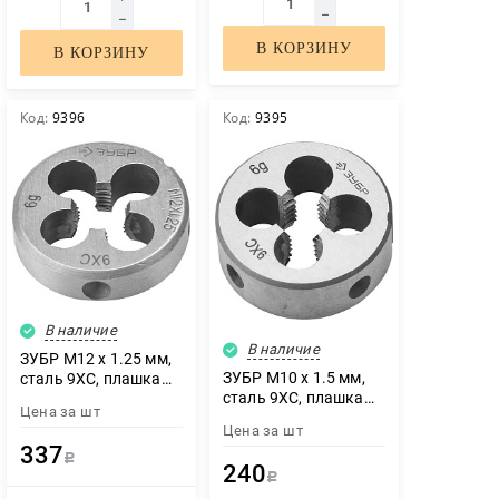
В КОРЗИНУ
В КОРЗИНУ
Код:
9396
Код:
9395
В наличие
В наличие
ЗУБР М12 x 1.25 мм,
ЗУБР М10 x 1.5 мм,
сталь 9ХС, плашка
сталь 9ХС, плашка
круглая ручная (4-
Цена за
шт
круглая ручная (4-
28022-12-1.25)
Цена за
шт
28022-10-1.5)
337
Р
240
Р