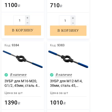
вкладышами,
вкладышами,
1100
710
Профессионал
Профессионал
Р
Р
(28232-2)
(28232-1)
В КОРЗИНУ
В КОРЗИНУ
Код:
9384
Код:
9383
В наличие
В наличие
ЗУБР для M16-M20,
ЗУБР для M12-M14,
G1/2, 45мм, сталь 45,
38мм, сталь 45,
плашкодержатель со
плашкодержатель со
Цена за
шт
Цена за
шт
стопорными
стопорными
винтами,
винтами,
1390
1010
Профессионал
Профессионал
Р
Р
(28150-45)
(28150-38)