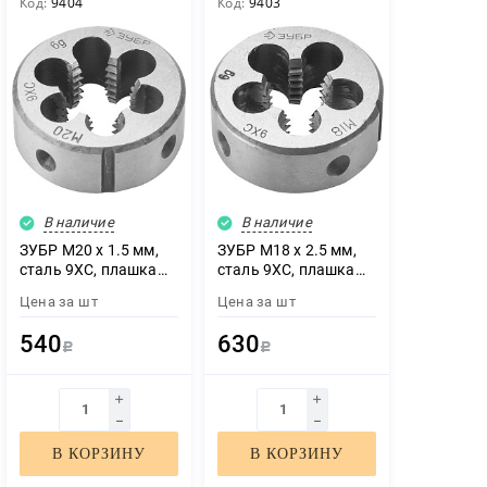
Код:
9404
Код:
9403
В наличие
В наличие
ЗУБР М20 x 1.5 мм,
ЗУБР М18 x 2.5 мм,
сталь 9ХС, плашка
сталь 9ХС, плашка
круглая ручная (4-
круглая ручная (4-
Цена за
шт
Цена за
шт
28022-20-1.5)
28022-18-2.5)
540
630
Р
Р
В КОРЗИНУ
В КОРЗИНУ