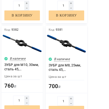
В КОРЗИНУ
В КОРЗИНУ
Код:
9382
Код:
9381
В наличие
В наличие
ЗУБР для M10, 30мм,
ЗУБР для M8, 25мм,
сталь 45,
сталь 45,
плашкодержатель со
плашкодержатель со
Цена за
шт
Цена за
шт
стопорными
стопорными
винтами,
винтами,
760
700
Профессионал
Р
Профессионал
Р
(28150-30)
(28150-25)