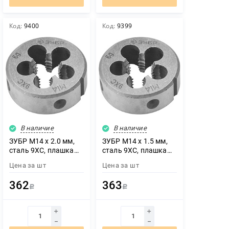
Код:
9400
Код:
9399
В наличие
В наличие
ЗУБР М14 x 2.0 мм,
ЗУБР М14 x 1.5 мм,
сталь 9ХС, плашка
сталь 9ХС, плашка
круглая ручная (4-
круглая ручная (4-
Цена за
шт
Цена за
шт
28022-14-2.0)
28022-14-1.5)
362
363
Р
Р