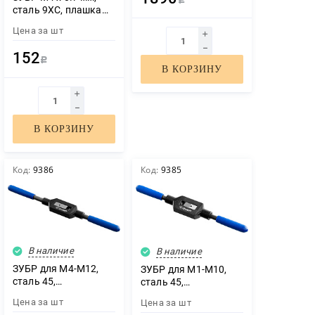
Профессионал
Р
сталь 9ХС, плашка
(28232-3)
круглая ручная (4-
Цена за
шт
28022-04-0.7)
152
Р
В КОРЗИНУ
В КОРЗИНУ
Код:
9386
Код:
9385
В наличие
В наличие
ЗУБР для M4-M12,
ЗУБР для M1-M10,
сталь 45,
сталь 45,
метчикодержатель
метчикодержатель
Цена за
шт
Цена за
шт
№2 с регулируемыми
№1 с регулируемыми