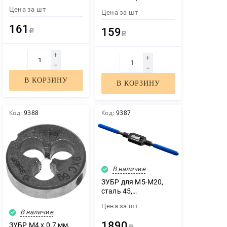
круглая ручная (4-
круглая ручная (4-
Цена за
шт
Цена за
шт
28022-06-1.0)
28022-05-0.8)
161
159
Р
Р
В КОРЗИНУ
В КОРЗИНУ
Код:
9388
Код:
9387
В наличие
ЗУБР для М5-М20,
сталь 45,
метчикодержатель
Цена за
шт
№3 с регулируемыми
В наличие
вкладышами,
1890
ЗУБР М4 x 0.7 мм,