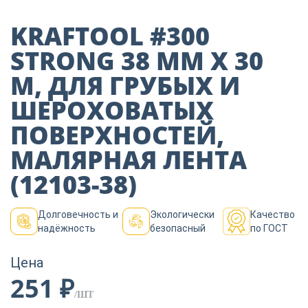
Пиломатериалы
KRAFTOOL #300
STRONG 38 ММ Х 30
Декор
М, ДЛЯ ГРУБЫХ И
ШЕРОХОВАТЫХ
Изоляция
ПОВЕРХНОСТЕЙ,
МАЛЯРНАЯ ЛЕНТА
Инструменты
(12103-38)
Продукция из
Долговечность и
Экологически
Качество
дерева
надёжность
безопасный
по ГОСТ
Цена
Строительство
251 ₽
/ШТ