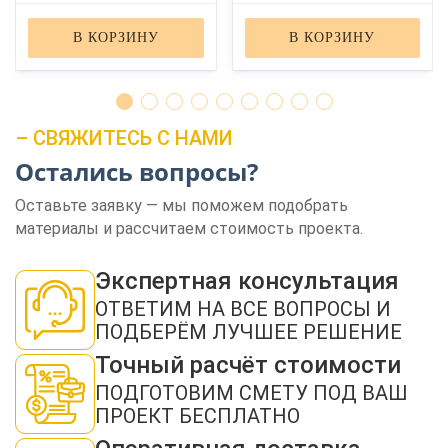
В КОРЗИНУ
В КОРЗИНУ
– СВЯЖИТЕСЬ С НАМИ
Остались вопросы?
ЗАКАЗАТЬ ЗВОНОК
Оставьте заявку — мы поможем подобрать
материалы и рассчитаем стоимость проекта.
Экспертная консультация
ОТВЕТИМ НА ВСЕ ВОПРОСЫ И
ПОДБЕРЁМ ЛУЧШЕЕ РЕШЕНИЕ
Нажимая кнопку "Отправить", я даю своё согласие на обработку моих
Точный расчёт стоимости
персональных данных в соответствии с ФЗ от 27.07.2006 № 152-ФЗ "О
персональных данных", на условиях и для целей, определенных в
политикой
ПОДГОТОВИМ СМЕТУ ПОД ВАШ
конфиденциальности
ПРОЕКТ БЕСПЛАТНО
ОТПРАВИТЬ