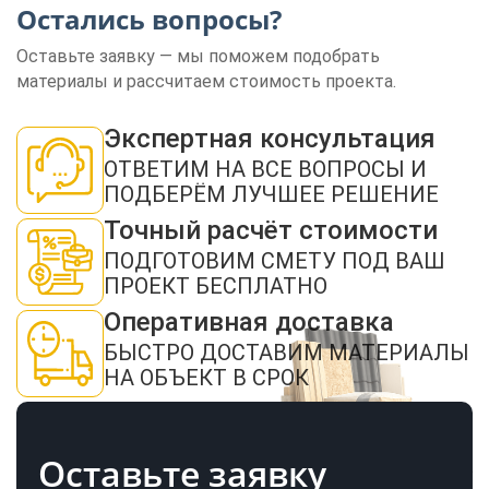
Остались вопросы?
Оставьте заявку — мы поможем подобрать
материалы и рассчитаем стоимость проекта.
ЗАКАЗАТЬ ЗВОНОК
Экспертная консультация
ОТВЕТИМ НА ВСЕ ВОПРОСЫ И
ПОДБЕРЁМ ЛУЧШЕЕ РЕШЕНИЕ
Точный расчёт стоимости
ПОДГОТОВИМ СМЕТУ ПОД ВАШ
ПРОЕКТ БЕСПЛАТНО
Нажимая кнопку "Отправить", я даю своё согласие на обработку моих
Оперативная доставка
персональных данных в соответствии с ФЗ от 27.07.2006 № 152-ФЗ "О
персональных данных", на условиях и для целей, определенных в
политикой
конфиденциальности
БЫСТРО ДОСТАВИМ МАТЕРИАЛЫ
НА ОБЪЕКТ В СРОК
ОТПРАВИТЬ
Оставьте заявку