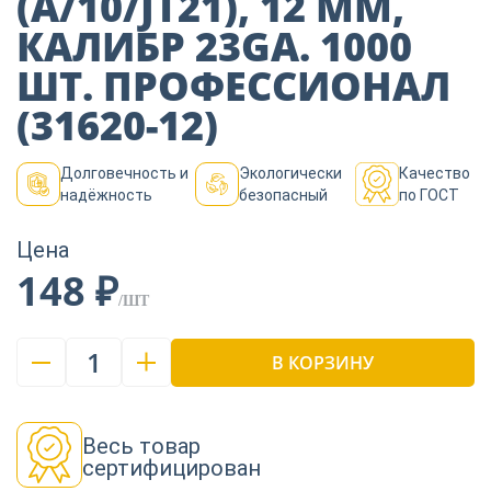
(A/10/JT21), 12 ММ,
Пиломатериалы
КАЛИБР 23GA. 1000
ШТ. ПРОФЕССИОНАЛ
Декор
(31620-12)
Долговечность и
Экологически
Качество
Изоляция
надёжность
безопасный
по ГОСТ
Цена
Инструменты
148 ₽
/ШТ
Продукция из
1
дерева
В КОРЗИНУ
Строительство
Весь товар
сертифицирован