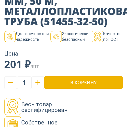
ММ, 50 М,
Пиломатериалы
МЕТАЛЛОПЛАСТИКОВ
ТРУБА (51455-32-50)
Декор
Долговечность и
Экологически
Качество
надёжность
безопасный
по ГОСТ
Изоляция
Цена
201 ₽
/ШТ
Инструменты
1
В КОРЗИНУ
Продукция из
дерева
Весь товар
сертифицирован
Строительство
Собственное