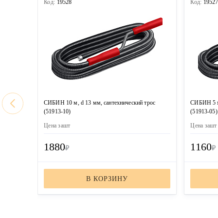
Код:
19528
Код:
1952
СИБИН 10 м, d 13 мм, сантехнический трос
СИБИН 5 м
(51913-10)
(51913-05)
Цена за
шт
Цена за
шт
1880
1160
₽
₽
В КОРЗИНУ