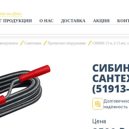
тове-на-Дону
Г ПРОДУКЦИИ
О НАС
ДОСТАВКА
АКЦИИ
КОН
тове-на-Дону
анроге
инструменты
Сантехника
Прочистное оборудование
СИБИН 15 м, d 13 мм, са
СИБИН 
САНТЕ
(51913
Долговечнос
надёжность
Цена