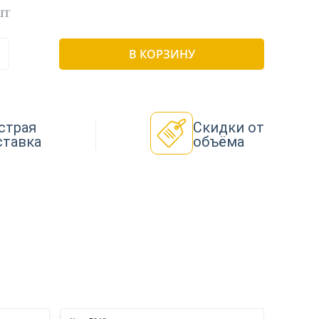
ШТ
В КОРЗИНУ
страя
Скидки от
ставка
объёма