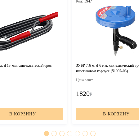
7
Код:
5947
, d 13 мм, сантехнический трос
ЗУБР 7.6 м, d 6 мм, сантехнический тр
пластиковом корпусе (51907-08)
Цена за
шт
1820
₽
В КОРЗИНУ
В КОРЗИНУ
ЗАКАЗАТЬ ЗВОНОК