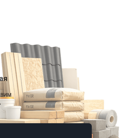
ая
АВИМ
А
К