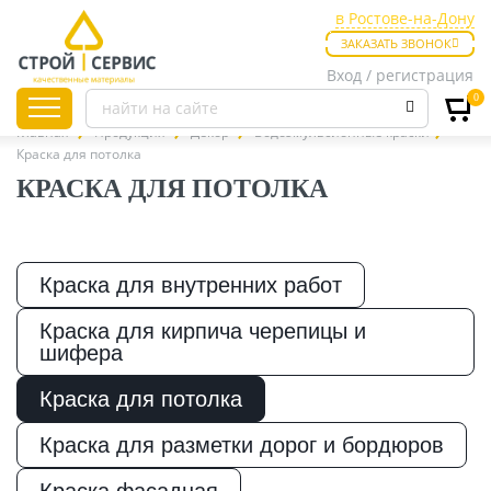
в Ростове-на-Дону
в Ростове-на-Дону
ЗАКАЗАТЬ ЗВОНОК
в Таганроге
Вход / регистрация
0
Главная
Продукция
Декор
Водоэмульсионные краски
Краска для потолка
КРАСКА ДЛЯ ПОТОЛКА
Листовые
материалы
Краска для внутренних работ
Утепление
Краска для кирпича черепицы и
шифера
Краска для потолка
Материалы для
отделки
Краска для разметки дорог и бордюров