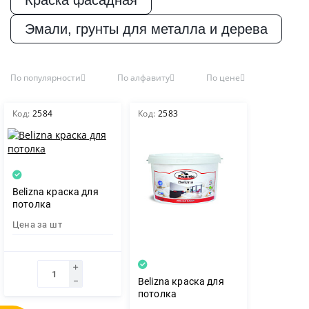
Краска фасадная
Пиломатериалы
Эмали, грунты для металла и дерева
Декор
Размер, мм
По популярности
По алфавиту
По цене
10 кг
Изоляция
Код:
2584
Код:
2583
20 кг
Инструменты
ПОКАЗАТЬ
Belizna краска для
СБРОСИТЬ
потолка
Продукция из
Цена за
шт
дерева
Строительство
Belizna краска для
потолка