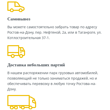
Нажимая кнопку "Отправить", я даю своё согласие на обработку
моих персональных данных в соответствии с ФЗ от 27.07.2006 №
152-ФЗ "О персональных данных", на условиях и для целей,
определенных в
политикой конфиденциальности
Самовывоз
ОТПРАВИТЬ
Вы можете самостоятельно забрать товар по адресу
Ростов-на-Дону, пер. Нефтяной, 2а, или в Таганроге, ул.
Котлостроительная 37-1.
Доставка небольших партий
В нашем распоряжении парк грузовых автомобилей,
позволяющий не только заниматься продажей, но и
обеспечивать перевозку в любую точку Ростова-на-
Дону.