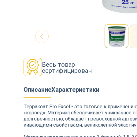
Декор
Изоляция
Весь товар
Инструменты
сертифицирован
Описание
Характеристики
Продукция из дерева
Терракоат Pro Excel - это готовое к применен
«короед». Материал обеспечивает уникальное с
Строительство
долговечностью, обладает превосходной адгез
кивающими свойствами, великолепной эластич