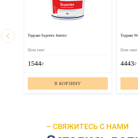
Террако Supertex Interior
Террако We
Цена за
шт
Цена за
шт
1544
4443
₽
₽
В КОРЗИНУ
– СВЯЖИТЕСЬ С НАМИ