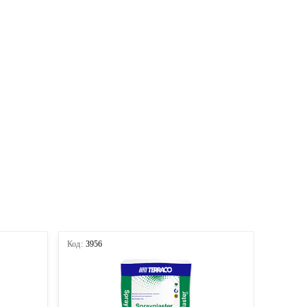
Код:
3956
Код:
395