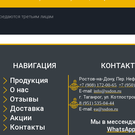
редаются третьим лицам
НАВИГАЦИЯ
КОНТАК
Продукция
Ростов-на-Дону, Пер. Неф
.
+7 (908) 172-00-65
+7 (950
О нас
E-mail:
info@ssdon.ru
г. Таганрог, ул. Котлостр
Отзывы
8 (951) 535-04-44
Доставка
E-mail:
ea@ssdon.ru
Акции
Мы в мессендж
Контакты
WhatsAp