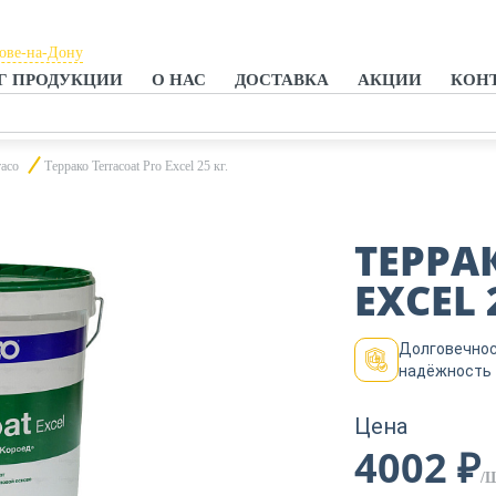
тове-на-Дону
Г ПРОДУКЦИИ
О НАС
ДОСТАВКА
АКЦИИ
КОН
тове-на-Дону
анроге
raco
Террако Terracoat Pro Excel 25 кг.
ТЕРРА
EXCEL 
Долговечнос
надёжность
Цена
4002 ₽
/