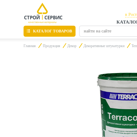
в Рос
КАТАЛО
в Рос
КАТАЛОГ ТОВАРОВ
в Таг
Главная
Продукция
Декор
Декоративные штукатурки
Ter
Листовые материалы
Утепление
Материалы для отделки
Пиломатериалы