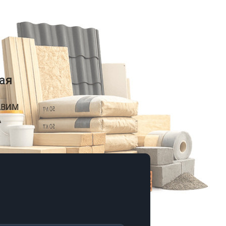
ая
АВИМ
А
К