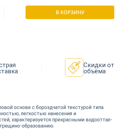
В КОРЗИНУ
страя
Скидки от
ставка
объёма
ловой основе с бороздчатой текстурой типа
чностью, легкостью нанесения и
стей, характеризуется прекрасными водооттал-
 трещино-образованию.