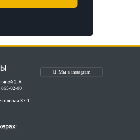
ТЫ
Мы в instagram
тяной 2-А
) 865-02-00
оительная 37-1
ерах:
p