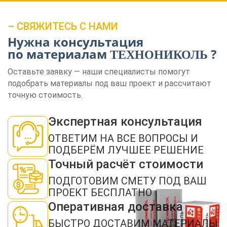
– СВЯЖИТЕСЬ С НАМИ
Нужна консультация
по материалам
?
ТЕХНОНИКОЛЬ
Оставьте заявку — наши специалисты помогут
подобрать материалы под ваш проект и рассчитают
точную стоимость.
ЗАКАЗАТЬ ЗВОНОК
Экспертная консультация
ОТВЕТИМ НА ВСЕ ВОПРОСЫ И
ПОДБЕРЁМ ЛУЧШЕЕ РЕШЕНИЕ
Точный расчёт стоимости
ПОДГОТОВИМ СМЕТУ ПОД ВАШ
Нажимая кнопку "Отправить", я даю своё согласие на обработку моих
персональных данных в соответствии с ФЗ от 27.07.2006 № 152-ФЗ "О
ПРОЕКТ БЕСПЛАТНО
персональных данных", на условиях и для целей, определенных в
политикой
конфиденциальности
Оперативная доставка
ОТПРАВИТЬ
БЫСТРО ДОСТАВИМ МАТЕРИАЛЫ