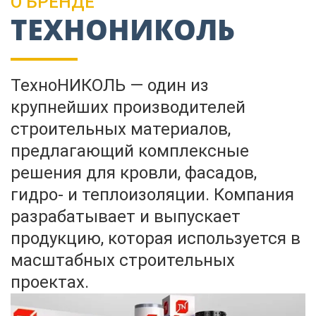
О БРЕНДЕ
Пиломатериалы
ТЕХНОНИКОЛЬ
Декор
ТехноНИКОЛЬ — один из
крупнейших производителей
Изоляция
строительных материалов,
предлагающий комплексные
Инструменты
решения для кровли, фасадов,
гидро- и теплоизоляции. Компания
разрабатывает и выпускает
Продукция из
дерева
продукцию, которая используется в
масштабных строительных
проектах.
Строительство