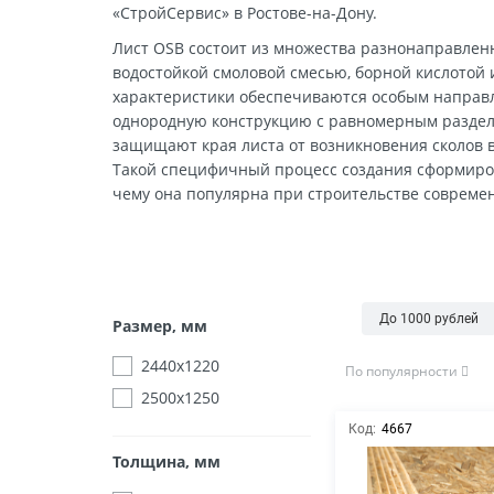
Фане
Клад
Элект
Доска
«СтройСервис» в Ростове-на-Дону.
ДЕКОР
Фанер
Сетк
Сад и
Лист OSB состоит из множества разнонаправлен
Проч
Проф
Авто
водостойкой смоловой смесью, борной кислотой
ИЗОЛЯЦИЯ
характеристики обеспечиваются особым напра
Гипс
Креп
однородную конструкцию с равномерным раздел
Стол
защищают края листа от возникновения сколов 
ИНСТРУМЕНТЫ
Стро
Такой специфичный процесс создания сформиров
чему она популярна при строительстве совреме
КОМПЛЕКСНОЕ СНАБЖЕНИЕ
ОБЪЕКТОВ
ПРОДУКЦИЯ ИЗ ДЕРЕВА
До 1000 рублей
Размер, мм
СТРОИТЕЛЬСТВО
2440х1220
По популярности
2500х1250
ПОПУЛЯРНЫЕ КАТЕГОРИИ
Код:
4667
Толщина, мм