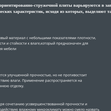
ориентированно-стружечной плиты варьируются в зав
еских характеристик, исходя из которых, выделяют та
зовый материал с небольшими показателями плотности,
ти и стойкости к влаге,который предназначен для
ия мебели
НАПИШИТЕ НАМ
НАПИСАТЬ ДИРЕКТОРУ
ВАШЕ ИМЯ
*
ется улучшенной прочностью, но не противостоит
ЗАКАЗАТЬ ЗВОНОК
ВАШЕ ИМЯ
*
УЗНАТЬ ЦЕНУ
ствию влаги. Применение распространяется на
ннюю отделку.
НОМЕР ТЕЛЕФОНА
*
ВАШЕ ИМЯ
*
НОМЕР ТЕЛЕФОНА
*
ВАШЕ ИМЯ
*
ТОВАР ДОБАВЛЕН В КОРЗИНУ
ВАШ E-MAIL
*
аря сочетанию усовершенствованной прочности и
НОМЕР ТЕЛЕФОНА
*
ВАШ E-MAIL
*
одействию влажному микроклимату можно смело назвать
НОМЕР ТЕЛЕФОНА
*