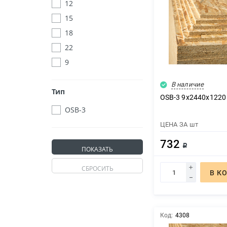
12
15
18
22
9
В наличие
Тип
OSB-3 9х2440х1220
OSB-3
ЦЕНА ЗА
шт
732
Р
В К
Код:
4308