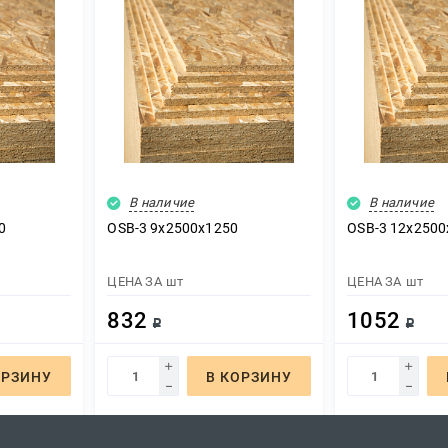
В наличие
В наличие
0
OSB-3 9х2500х1250
OSB-3 12х2500
ЦЕНА ЗА
шт
ЦЕНА ЗА
шт
832
1052
Р
Р
ОРЗИНУ
В КОРЗИНУ