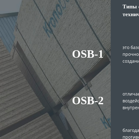
Типы 
технич
это ба
OSB-1
прочнос
создан
отлича
OSB-2
воздей
внутре
благод
против