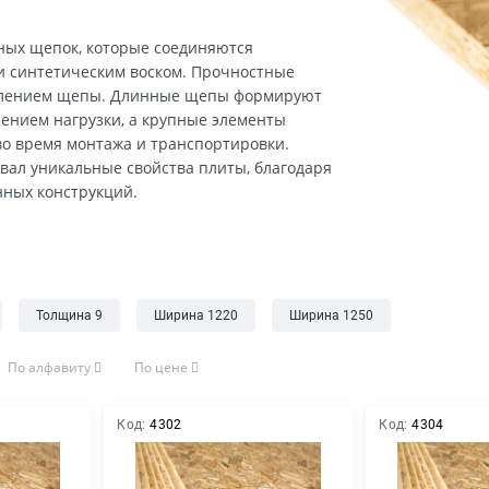
ра для лазерной резки
очные смеси
рика и свет
 сухая дуб, бук, ясень
а для яхт и лодок
а штукатурнная фасадная
 огород
ных щепок, которые соединяются
ие листовые материалы
иль для гипсокартона
товары
 и синтетическим воском. Прочностные
влением щепы. Длинные щепы формируют
окартон
еж
ением нагрузки, а крупные элементы
ярно-слесарные инструменты
во время монтажа и транспортировки.
ительная Химия и принадлежности
ал уникальные свойства плиты, благодаря
нных конструкций.
Толщина 9
Ширина 1220
Ширина 1250
По алфавиту
По цене
Код:
4302
Код:
4304