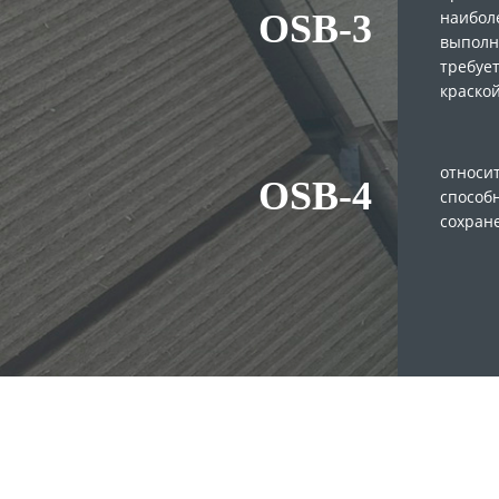
наибол
OSB-3
выполн
требуе
краской
Нажимая кнопку "Отправить", я даю своё согласие на обработку моих п
относит
OSB-4
способн
сохран