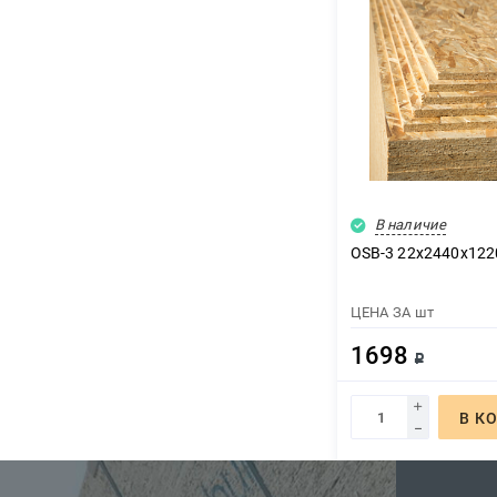
В наличие
OSB-3 22х2440х122
ЦЕНА ЗА
шт
1698
Р
В К