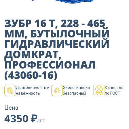
Пиломатериалы
ЗУБР 16 Т, 228 - 465
Декор
ММ, БУТЫЛОЧНЫЙ
ГИДРАВЛИЧЕСКИЙ
Изоляция
ДОМКРАТ,
ПРОФЕССИОНАЛ
Инструменты
(43060-16)
Долговечность и
Экологически
Качество
Продукция из
надёжность
безопасный
по ГОСТ
дерева
Цена
4350 ₽
Строительство
/ШТ