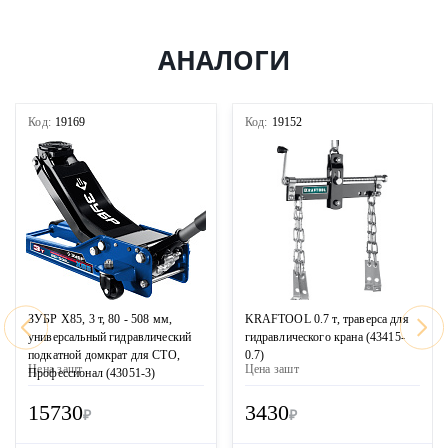
АНАЛОГИ
Код:
19169
Код:
19152
ЗУБР X85, 3 т, 80 - 508 мм,
KRAFTOOL 0.7 т, траверса для
универсальный гидравлический
гидравлического крана (43415-
подкатной домкрат для СТО,
0.7)
Цена за
шт
Цена за
шт
Профессионал (43051-3)
15730
3430
₽
₽