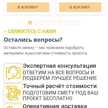
В КОРЗИНУ
В КОРЗИНУ
– СВЯЖИТЕСЬ С НАМИ
Остались вопросы?
ЗАКАЗАТЬ ЗВОНОК
Оставьте заявку — мы поможем подобрать
материалы и рассчитаем стоимость проекта.
Экспертная консультация
ОТВЕТИМ НА ВСЕ ВОПРОСЫ И
ПОДБЕРЁМ ЛУЧШЕЕ РЕШЕНИЕ
Нажимая кнопку "Отправить", я даю своё согласие на обработку моих
Точный расчёт стоимости
персональных данных в соответствии с ФЗ от 27.07.2006 № 152-ФЗ "О
персональных данных", на условиях и для целей, определенных в
политикой
ПОДГОТОВИМ СМЕТУ ПОД ВАШ
конфиденциальности
ПРОЕКТ БЕСПЛАТНО
ОТПРАВИТЬ
Оперативная доставка