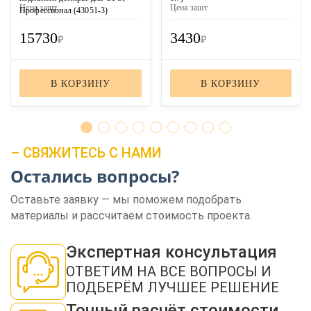
Цена за
шт
Цена за
шт
Профессионал (43051-3)
15730
3430
₽
₽
В КОРЗИНУ
В КОРЗИНУ
– СВЯЖИТЕСЬ С НАМИ
ЗАКАЗАТЬ ЗВОНОК
Остались вопросы?
Оставьте заявку — мы поможем подобрать
материалы и рассчитаем стоимость проекта.
Экспертная консультация
ОТВЕТИМ НА ВСЕ ВОПРОСЫ И
Нажимая кнопку "Отправить", я даю своё согласие на обработку моих
персональных данных в соответствии с ФЗ от 27.07.2006 № 152-ФЗ "О
ПОДБЕРЁМ ЛУЧШЕЕ РЕШЕНИЕ
персональных данных", на условиях и для целей, определенных в
политикой
конфиденциальности
Точный расчёт стоимости