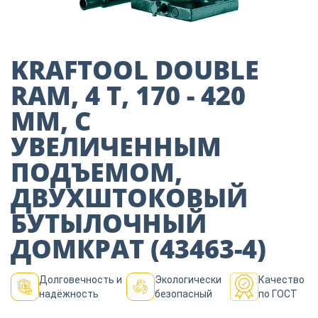
Пиломатериалы
Декор
KRAFTOOL DOUBLE
RAM, 4 Т, 170 - 420
ММ, С
Изоляция
УВЕЛИЧЕННЫМ
ПОДЪЕМОМ,
Инструменты
ДВУХШТОКОВЫЙ
БУТЫЛОЧНЫЙ
Продукция из
дерева
ДОМКРАТ (43463-4)
Долговечность и
Экологически
Качество
Строительство
надёжность
безопасный
по ГОСТ