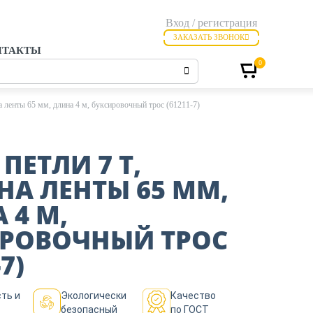
Вход / регистрация
ЗАКАЗАТЬ ЗВОНОК
НТАКТЫ
0
а ленты 65 мм, длина 4 м, буксировочный трос (61211-7)
 ПЕТЛИ 7 Т,
А ЛЕНТЫ 65 ММ,
 4 М,
РОВОЧНЫЙ ТРОС
7)
ть и
Экологически
Качество
безопасный
по ГОСТ