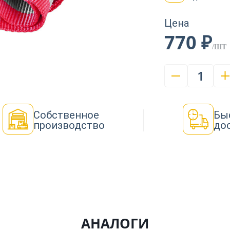
Цена
770 ₽
/ШТ
1
Собственное
Бы
производство
до
АНАЛОГИ