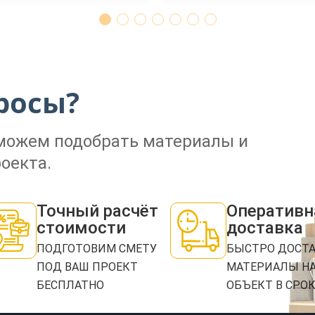
ЗАКАЗАТЬ ЗВОНОК
росы?
Нажимая кнопку "Отправить", я даю своё согласие на обработку моих персональных
данных в соответствии с ФЗ от 27.07.2006 № 152-ФЗ "О персональных данных", на
оможем подобрать материалы и
условиях и для целей, определенных в
политикой конфиденциальности
оекта.
ОТПРАВИТЬ
Точный расчёт
Оперативн
стоимости
доставка
ПОДГОТОВИМ СМЕТУ
БЫСТРО ДОСТ
ПОД ВАШ ПРОЕКТ
МАТЕРИАЛЫ Н
БЕСПЛАТНО
ОБЪЕКТ В СРО