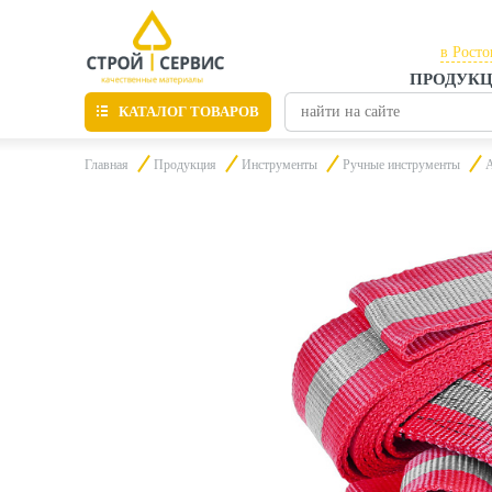
в Росто
ПРОДУК
в Рост
КАТАЛОГ ТОВАРОВ
в Тага
Главная
Продукция
Инструменты
Ручные инструменты
Листовые материалы
Утепление
Материалы для отделки
Пиломатериалы