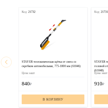
Код:
21732
Код:
2173
STAYER телескопическая щётка от снега со
STAYER те
скребком автомобильная, 775-1000 мм (61046)
головой от
(61048)
Цена за
шт
Цена за
шт
840
910
₽
₽
В КОРЗИНУ