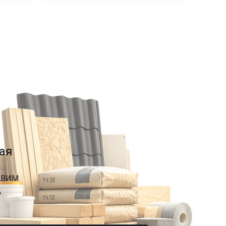
ая
АВИМ
А
К