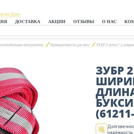
ве-на-Дону
ЦИЯ
ДОСТАВКА
АКЦИИ
ОТЗЫВЫ
О НАС
КО
ове-на-Дону
нроге
Автомобильные инструменты
Принадлежности для авто
ЗУБР 2 петли 7 т, ширин
ЗУБР 2
ШИРИН
ДЛИНА
БУКСИ
(61211-
Долговечнос
надёжность