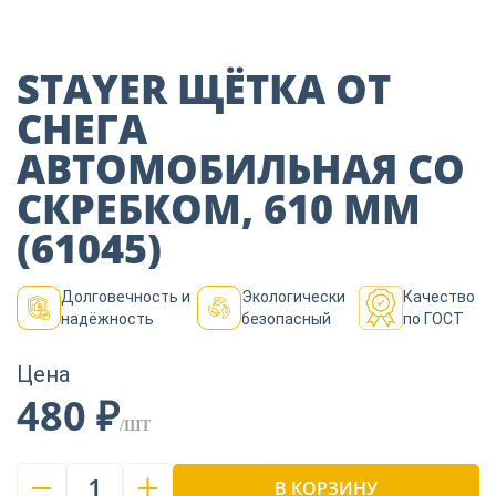
Пиломатериалы
STAYER ЩЁТКА ОТ
Декор
СНЕГА
АВТОМОБИЛЬНАЯ СО
Изоляция
СКРЕБКОМ, 610 ММ
(61045)
Инструменты
Долговечность и
Экологически
Качество
надёжность
безопасный
по ГОСТ
Продукция из
дерева
Цена
480 ₽
/ШТ
Строительство
1
В КОРЗИНУ