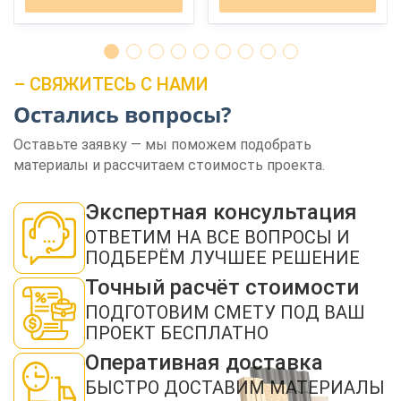
– СВЯЖИТЕСЬ С НАМИ
Остались вопросы?
Оставьте заявку — мы поможем подобрать
ЗАКАЗАТЬ ЗВОНОК
материалы и рассчитаем стоимость проекта.
Экспертная консультация
ОТВЕТИМ НА ВСЕ ВОПРОСЫ И
ПОДБЕРЁМ ЛУЧШЕЕ РЕШЕНИЕ
Точный расчёт стоимости
Нажимая кнопку "Отправить", я даю своё согласие на обработку моих
персональных данных в соответствии с ФЗ от 27.07.2006 № 152-ФЗ "О
ПОДГОТОВИМ СМЕТУ ПОД ВАШ
персональных данных", на условиях и для целей, определенных в
политикой
ПРОЕКТ БЕСПЛАТНО
конфиденциальности
Оперативная доставка
ОТПРАВИТЬ
БЫСТРО ДОСТАВИМ МАТЕРИАЛЫ