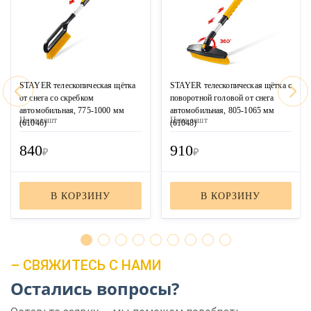
STAYER телескопическая щётка
STAYER телескопическая щётка с
от снега со скребком
поворотной головой от снега
автомобильная, 775-1000 мм
автомобильная, 805-1065 мм
Цена за
шт
Цена за
шт
(61046)
(61048)
840
910
₽
₽
В КОРЗИНУ
В КОРЗИНУ
– СВЯЖИТЕСЬ С НАМИ
Остались вопросы?