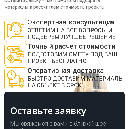
Оставьте заявку — мы поможем подобрать
материалы и рассчитаем стоимость проекта.
Экспертная консультация
ЗАКАЗАТЬ ЗВОНОК
ОТВЕТИМ НА ВСЕ ВОПРОСЫ И
ПОДБЕРЁМ ЛУЧШЕЕ РЕШЕНИЕ
Точный расчёт стоимости
ПОДГОТОВИМ СМЕТУ ПОД ВАШ
ПРОЕКТ БЕСПЛАТНО
Оперативная доставка
Нажимая кнопку "Отправить", я даю своё согласие на обработку моих
персональных данных в соответствии с ФЗ от 27.07.2006 № 152-ФЗ "О
БЫСТРО ДОСТАВИМ МАТЕРИАЛЫ
персональных данных", на условиях и для целей, определенных в
политикой
конфиденциальности
НА ОБЪЕКТ В СРОК
ОТПРАВИТЬ
Оставьте заявку
Мы свяжемся с вами в ближайшее
время