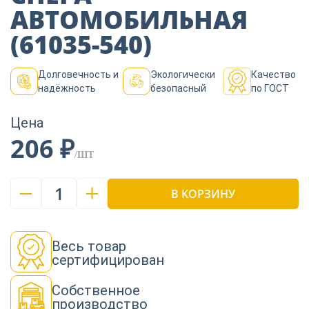
Пиломатериалы
АВТОМОБИЛЬНАЯ
(61035-540)
Декор
Долговечность и
Экологически
Качество
надёжность
безопасный
по ГОСТ
Изоляция
Цена
206 ₽
/ШТ
Инструменты
1
В КОРЗИНУ
Продукция из
дерева
Весь товар
сертифицирован
Строительство
Собственное
производство