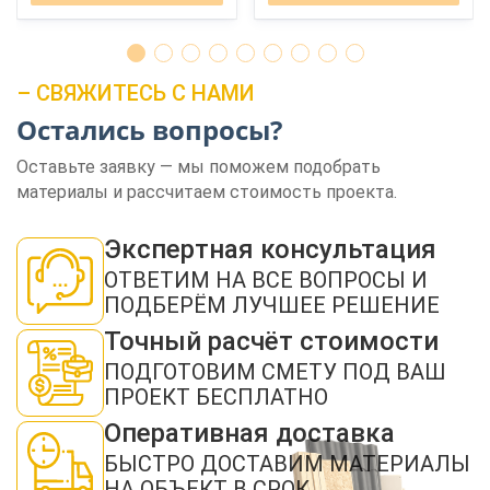
– СВЯЖИТЕСЬ С НАМИ
Остались вопросы?
Оставьте заявку — мы поможем подобрать
ЗАКАЗАТЬ ЗВОНОК
материалы и рассчитаем стоимость проекта.
Экспертная консультация
ОТВЕТИМ НА ВСЕ ВОПРОСЫ И
ПОДБЕРЁМ ЛУЧШЕЕ РЕШЕНИЕ
Точный расчёт стоимости
Нажимая кнопку "Отправить", я даю своё согласие на обработку моих
ПОДГОТОВИМ СМЕТУ ПОД ВАШ
персональных данных в соответствии с ФЗ от 27.07.2006 № 152-ФЗ "О
персональных данных", на условиях и для целей, определенных в
политикой
ПРОЕКТ БЕСПЛАТНО
конфиденциальности
Оперативная доставка
ОТПРАВИТЬ
БЫСТРО ДОСТАВИМ МАТЕРИАЛЫ
НА ОБЪЕКТ В СРОК