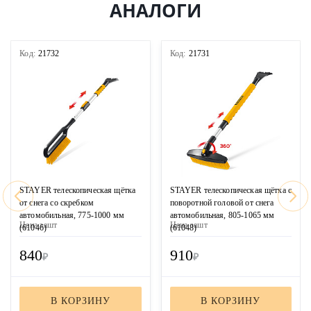
АНАЛОГИ
Код:
21732
Код:
21731
STAYER телескопическая щётка
STAYER телескопическая щётка с
от снега со скребком
поворотной головой от снега
автомобильная, 775-1000 мм
автомобильная, 805-1065 мм
Цена за
шт
Цена за
шт
(61046)
(61048)
840
910
₽
₽
В КОРЗИНУ
В КОРЗИНУ