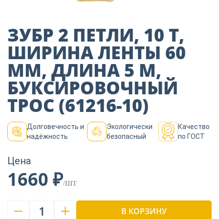
Пиломатериалы
ЗУБР 2 ПЕТЛИ, 10 Т,
Декор
ШИРИНА ЛЕНТЫ 60
ММ, ДЛИНА 5 М,
Изоляция
БУКСИРОВОЧНЫЙ
ТРОС (61216-10)
Инструменты
Долговечность и
Экологически
Качество
надёжность
безопасный
по ГОСТ
Продукция из
Цена
дерева
1660 ₽
/ШТ
Строительство
1
В КОРЗИНУ