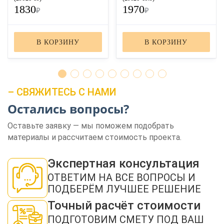
1830
1970
₽
₽
В КОРЗИНУ
В КОРЗИНУ
– СВЯЖИТЕСЬ С НАМИ
Остались вопросы?
ЗАКАЗАТЬ ЗВОНОК
Оставьте заявку — мы поможем подобрать
материалы и рассчитаем стоимость проекта.
Экспертная консультация
ОТВЕТИМ НА ВСЕ ВОПРОСЫ И
ПОДБЕРЁМ ЛУЧШЕЕ РЕШЕНИЕ
Нажимая кнопку "Отправить", я даю своё согласие на обработку моих
персональных данных в соответствии с ФЗ от 27.07.2006 № 152-ФЗ "О
персональных данных", на условиях и для целей, определенных в
политикой
Точный расчёт стоимости
конфиденциальности
ПОДГОТОВИМ СМЕТУ ПОД ВАШ