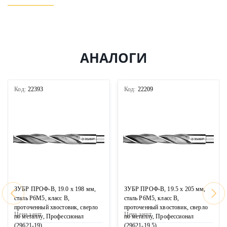
АНАЛОГИ
Код:
22393
Код:
22209
ЗУБР ПРОФ-В, 19.0 х 198 мм,
ЗУБР ПРОФ-В, 19.5 х 205 мм,
сталь Р6М5, класс В,
сталь Р6М5, класс В,
проточенный хвостовик, сверло
проточенный хвостовик, сверло
Цена за
шт
Цена за
шт
по металлу, Профессионал
по металлу, Профессионал
(29621-19)
(29621-19.5)