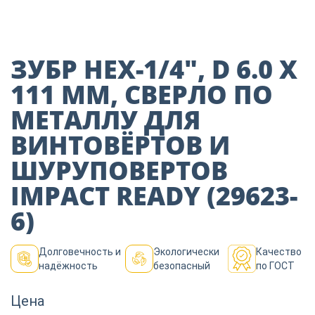
Пиломатериалы
Декор
ЗУБР НЕХ-1/4″, D 6.0 Х
111 ММ, СВЕРЛО ПО
МЕТАЛЛУ ДЛЯ
Изоляция
ВИНТОВЁРТОВ И
ШУРУПОВЕРТОВ
Инструменты
IMPACT READY (29623-
6)
Продукция из
дерева
Долговечность и
Экологически
Качество
надёжность
безопасный
по ГОСТ
Строительство
Цена