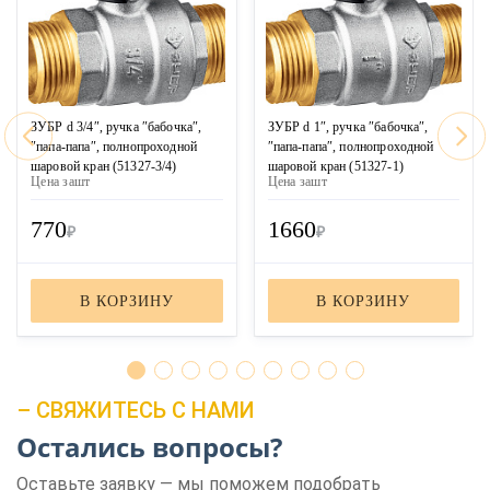
ЗУБР d 3/4″, ручка ″бабочка″,
ЗУБР d 1″, ручка ″бабочка″,
″папа-папа″, полнопроходной
″папа-папа″, полнопроходной
шаровой кран (51327-3/4)
шаровой кран (51327-1)
Цена за
шт
Цена за
шт
770
1660
₽
₽
В КОРЗИНУ
В КОРЗИНУ
– СВЯЖИТЕСЬ С НАМИ
Остались вопросы?
Оставьте заявку — мы поможем подобрать