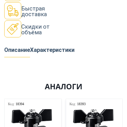
Быстрая
доставка
Скидки от
объёма
Описание
Характеристики
АНАЛОГИ
Код:
18394
Код:
18393