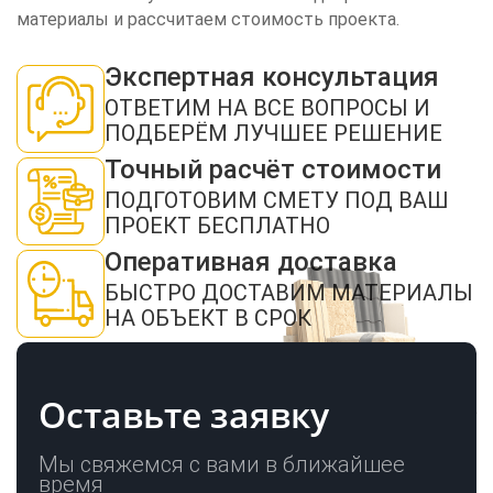
материалы и рассчитаем стоимость проекта.
Экспертная консультация
ЗАКАЗАТЬ ЗВОНОК
ОТВЕТИМ НА ВСЕ ВОПРОСЫ И
ПОДБЕРЁМ ЛУЧШЕЕ РЕШЕНИЕ
Точный расчёт стоимости
ПОДГОТОВИМ СМЕТУ ПОД ВАШ
ПРОЕКТ БЕСПЛАТНО
Оперативная доставка
Нажимая кнопку "Отправить", я даю своё согласие на обработку моих
персональных данных в соответствии с ФЗ от 27.07.2006 № 152-ФЗ "О
БЫСТРО ДОСТАВИМ МАТЕРИАЛЫ
персональных данных", на условиях и для целей, определенных в
политикой
НА ОБЪЕКТ В СРОК
конфиденциальности
ОТПРАВИТЬ
Оставьте заявку
Мы свяжемся с вами в ближайшее
время