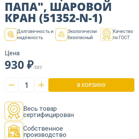
Пиломатериалы
ПАПА″, ШАРОВОЙ
КРАН (51352-N-1)
Декор
Долговечность и
Экологически
Качество
надёжность
безопасный
по ГОСТ
Изоляция
Цена
930 ₽
/ШТ
Инструменты
1
В КОРЗИНУ
Продукция из
дерева
Весь товар
сертифицирован
Строительство
Собственное
производство