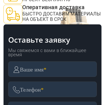
Пиломатериалы
Оперативная доставка
БЫСТРО ДОСТАВИМ МАТЕРИАЛЫ
НА ОБЪЕКТ В СРОК
Декор
Оставьте заявку
Изоляция
Мы свяжемся с вами в ближайшее
время
Инструменты
Ваше имя
*
Продукция из
дерева
Телефон
*
Строительство