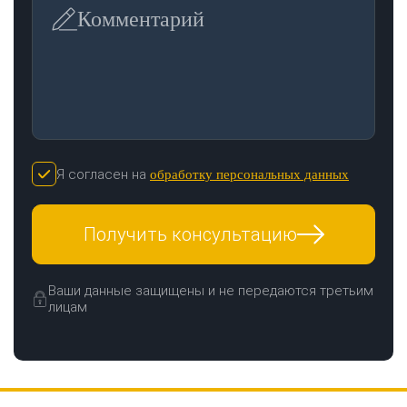
Комментарий
Я согласен на
обработку персональных данных
ЗАКАЗАТЬ ЗВОНОК
Получить консультацию
Ваши данные защищены и не передаются третьим
лицам
Нажимая кнопку "Отправить", я даю своё согласие на обработку моих
персональных данных в соответствии с ФЗ от 27.07.2006 № 152-ФЗ "О
персональных данных", на условиях и для целей, определенных в
политикой
конфиденциальности
ОТПРАВИТЬ