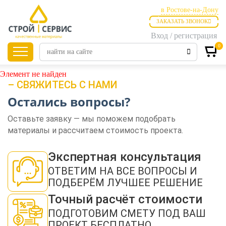
в Ростове-на-Дону
ЗАКАЗАТЬ ЗВОНОК
в Ростове-на-Дону
Вход / регистрация
в Таганроге
0
Главная
Продукция
Элемент не найден
– СВЯЖИТЕСЬ С НАМИ
Остались вопросы?
Листовые
материалы
Оставьте заявку — мы поможем подобрать
материалы и рассчитаем стоимость проекта.
Утепление
Экспертная консультация
ОТВЕТИМ НА ВСЕ ВОПРОСЫ И
ПОДБЕРЁМ ЛУЧШЕЕ РЕШЕНИЕ
Материалы для
отделки
Точный расчёт стоимости
ПОДГОТОВИМ СМЕТУ ПОД ВАШ
ПРОЕКТ БЕСПЛАТНО