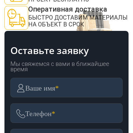
Пиломатериалы
Оперативная доставка
БЫСТРО ДОСТАВИМ МАТЕРИАЛЫ
НА ОБЪЕКТ В СРОК
Декор
Оставьте заявку
Изоляция
Мы свяжемся с вами в ближайшее
время
Инструменты
Ваше имя
*
Продукция из
дерева
Телефон
*
Строительство