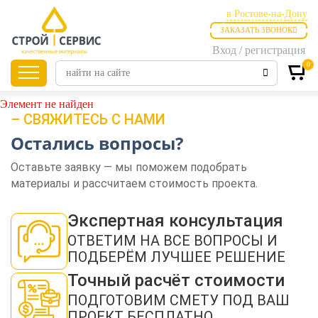
в Ростове-на-Дону
ЗАКАЗАТЬ ЗВОНОК
в Ростове-на-Дону
Вход / регистрация
в Таганроге
0
Главная
Продукция
Элемент не найден
– СВЯЖИТЕСЬ С НАМИ
Остались вопросы?
Листовые
материалы
Оставьте заявку — мы поможем подобрать
материалы и рассчитаем стоимость проекта.
Утепление
Экспертная консультация
ОТВЕТИМ НА ВСЕ ВОПРОСЫ И
ПОДБЕРЁМ ЛУЧШЕЕ РЕШЕНИЕ
Материалы для
отделки
Точный расчёт стоимости
ПОДГОТОВИМ СМЕТУ ПОД ВАШ
ПРОЕКТ БЕСПЛАТНО