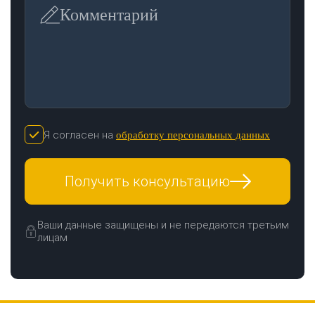
Комментарий
Я согласен на
обработку персональных данных
ЗАКАЗАТЬ ЗВОНОК
Получить консультацию
Ваши данные защищены и не передаются третьим
лицам
Нажимая кнопку "Отправить", я даю своё согласие на обработку моих
персональных данных в соответствии с ФЗ от 27.07.2006 № 152-ФЗ "О
персональных данных", на условиях и для целей, определенных в
политикой
конфиденциальности
ОТПРАВИТЬ