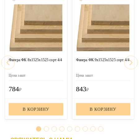
Фанера ФК 8х1525х1525 сорт 4/4
Фанера ФК 9х1525х1525 сорт 4/4
Цена за
шт
Цена за
шт
784
843
₽
₽
В КОРЗИНУ
В КОРЗИНУ