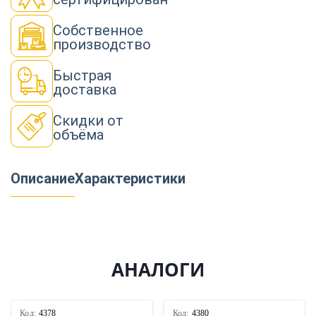
Собственное
производство
Быстрая
доставка
Скидки от
объёма
Описание
Характеристики
АНАЛОГИ
Код:
4378
Код:
4380