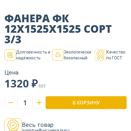
Пиломатериалы
ФАНЕРА ФК
Декор
12Х1525Х1525 СОРТ
3/3
Изоляция
Долговечность и
Экологически
Качество
надёжность
безопасный
по ГОСТ
Инструменты
Цена
1320 ₽
/ШТ
Продукция из
дерева
1
В КОРЗИНУ
Строительство
Весь товар
сертифицирован