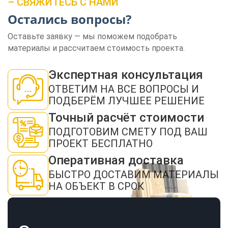
– СВЯЖИТЕСЬ С НАМИ
Остались вопросы?
Оставьте заявку — мы поможем подобрать
материалы и рассчитаем стоимость проекта.
ЗАКАЗАТЬ ЗВОНОК
Экспертная консультация
ОТВЕТИМ НА ВСЕ ВОПРОСЫ И
ПОДБЕРЁМ ЛУЧШЕЕ РЕШЕНИЕ
Точный расчёт стоимости
ПОДГОТОВИМ СМЕТУ ПОД ВАШ
ПРОЕКТ БЕСПЛАТНО
Нажимая кнопку "Отправить", я даю своё согласие на обработку моих
персональных данных в соответствии с ФЗ от 27.07.2006 № 152-ФЗ "О
Оперативная доставка
персональных данных", на условиях и для целей, определенных в
политикой
конфиденциальности
БЫСТРО ДОСТАВИМ МАТЕРИАЛЫ
ОТПРАВИТЬ
НА ОБЪЕКТ В СРОК