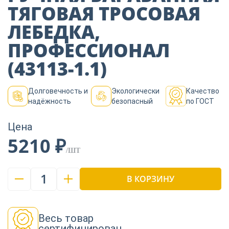
Пиломатериалы
ТЯГОВАЯ ТРОСОВАЯ
ЛЕБЕДКА,
Декор
ПРОФЕССИОНАЛ
(43113-1.1)
Изоляция
Долговечность и
Экологически
Качество
надёжность
безопасный
по ГОСТ
Инструменты
Цена
5210 ₽
/ШТ
Продукция из
дерева
1
В КОРЗИНУ
Строительство
Весь товар
сертифицирован