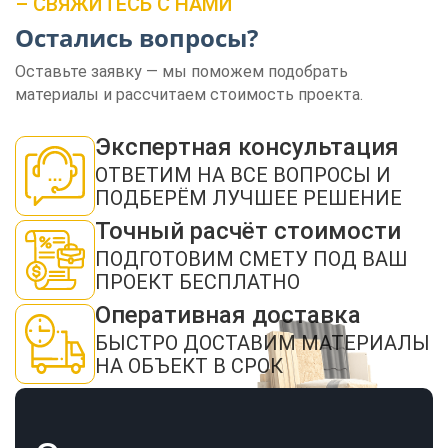
– СВЯЖИТЕСЬ С НАМИ
Остались вопросы?
Оставьте заявку — мы поможем подобрать
материалы и рассчитаем стоимость проекта.
ЗАКАЗАТЬ ЗВОНОК
Экспертная консультация
ОТВЕТИМ НА ВСЕ ВОПРОСЫ И
ПОДБЕРЁМ ЛУЧШЕЕ РЕШЕНИЕ
Точный расчёт стоимости
ПОДГОТОВИМ СМЕТУ ПОД ВАШ
ПРОЕКТ БЕСПЛАТНО
Нажимая кнопку "Отправить", я даю своё согласие на обработку моих
персональных данных в соответствии с ФЗ от 27.07.2006 № 152-ФЗ "О
Оперативная доставка
персональных данных", на условиях и для целей, определенных в
политикой
конфиденциальности
БЫСТРО ДОСТАВИМ МАТЕРИАЛЫ
ОТПРАВИТЬ
НА ОБЪЕКТ В СРОК