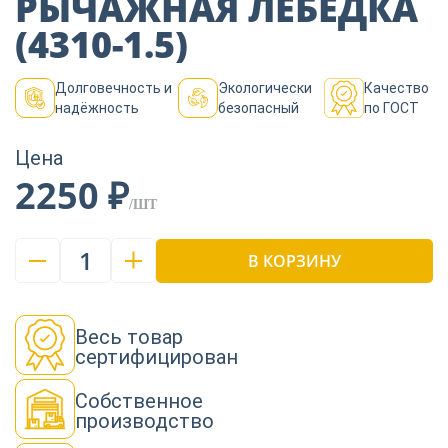
РЫЧАЖНАЯ ЛЕБЕДКА
Пиломатериалы
(4310-1.5)
Декор
Долговечность и
Экологически
Качество
надёжность
безопасный
по ГОСТ
Цена
Изоляция
2250 ₽
/ШТ
Инструменты
1
В КОРЗИНУ
Продукция из
дерева
Весь товар
сертифицирован
Собственное
Строительство
производство