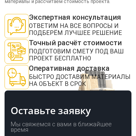
материалы и рассчитаем стоимость проекта.
Экспертная консультация
ЗАКАЗАТЬ ЗВОНОК
ОТВЕТИМ НА ВСЕ ВОПРОСЫ И
ПОДБЕРЁМ ЛУЧШЕЕ РЕШЕНИЕ
Точный расчёт стоимости
ПОДГОТОВИМ СМЕТУ ПОД ВАШ
ПРОЕКТ БЕСПЛАТНО
Оперативная доставка
Нажимая кнопку "Отправить", я даю своё согласие на обработку моих
БЫСТРО ДОСТАВИМ МАТЕРИАЛЫ
персональных данных в соответствии с ФЗ от 27.07.2006 № 152-ФЗ "О
персональных данных", на условиях и для целей, определенных в
политикой
НА ОБЪЕКТ В СРОК
конфиденциальности
ОТПРАВИТЬ
Оставьте заявку
Мы свяжемся с вами в ближайшее
время