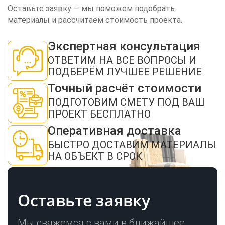
Оставьте заявку — мы поможем подобрать
материалы и рассчитаем стоимость проекта.
Экспертная консультация
ЗАКАЗАТЬ ЗВОНОК
ОТВЕТИМ НА ВСЕ ВОПРОСЫ И
ПОДБЕРЁМ ЛУЧШЕЕ РЕШЕНИЕ
Точный расчёт стоимости
ПОДГОТОВИМ СМЕТУ ПОД ВАШ
ПРОЕКТ БЕСПЛАТНО
Оперативная доставка
Нажимая кнопку "Отправить", я даю своё согласие на обработку моих
персональных данных в соответствии с ФЗ от 27.07.2006 № 152-ФЗ "О
БЫСТРО ДОСТАВИМ МАТЕРИАЛЫ
персональных данных", на условиях и для целей, определенных в
политикой
конфиденциальности
НА ОБЪЕКТ В СРОК
ОТПРАВИТЬ
Оставьте заявку
Мы свяжемся с вами в ближайшее