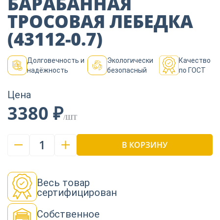
БАРАБАННАЯ
Пиломатериалы
ТРОСОВАЯ ЛЕБЕДКА
(43112-0.7)
Декор
Долговечность и
Экологически
Качество
надёжность
безопасный
по ГОСТ
Изоляция
Цена
3380 ₽
Инструменты
/ШТ
1
В КОРЗИНУ
Продукция из
дерева
Весь товар
сертифицирован
Строительство
Собственное