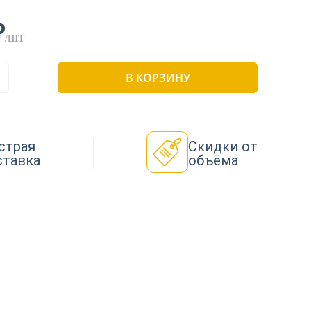
₽
/ШТ
В КОРЗИНУ
страя
Скидки от
ставка
объёма