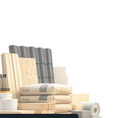
ая
АВИМ
А
К