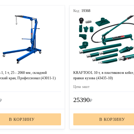
0
Код:
19368
, 1 т, 25 - 2060 мм, складной
KRAFTOOL 10 т, в пластиковом кейсе,
ский кран, Профессионал (43011-1)
правки кузова (43435-10)
Цена за
шт
25390
₽
₽
В КОРЗИНУ
В КОРЗИНУ