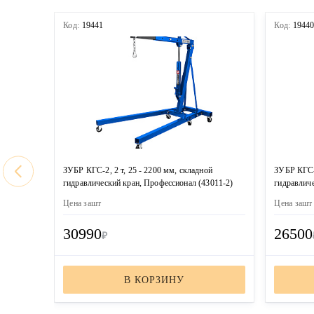
Код:
19441
Код:
1944
ЗУБР КГС-2, 2 т, 25 - 2200 мм, складной
ЗУБР КГС-1
гидравлический кран, Профессионал (43011-2)
гидравличе
Цена за
шт
Цена за
шт
30990
26500
₽
В КОРЗИНУ