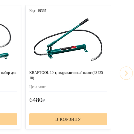
Код:
19367
Код:
192
 набор для
KRAFTOOL 10 т, гидравлический насос (43425-
KRAFTOOL
10)
гидравли
0.5)
Цена за
шт
Цена за
ш
6480
1860
₽
В КОРЗИНУ