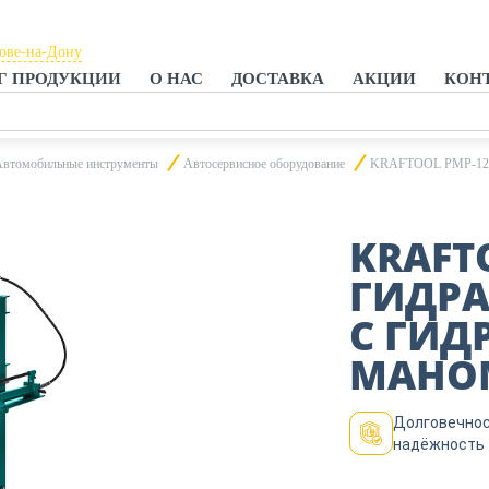
тове-на-Дону
Г ПРОДУКЦИИ
О НАС
ДОСТАВКА
АКЦИИ
КОН
тове-на-Дону
анроге
Автомобильные инструменты
Автосервисное оборудование
KRAFTOOL PMP-12, 12
KRAFTO
ГИДРА
С ГИД
МАНОМ
Долговечнос
надёжность