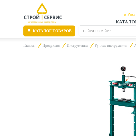
в Рос
КАТАЛО
в Рос
КАТАЛОГ ТОВАРОВ
в Таг
Главная
Продукция
Инструменты
Ручные инструменты
Листовые материалы
Утепление
Материалы для отделки
Пиломатериалы