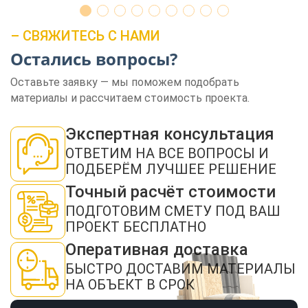
– СВЯЖИТЕСЬ С НАМИ
Остались вопросы?
Оставьте заявку — мы поможем подобрать
материалы и рассчитаем стоимость проекта.
ЗАКАЗАТЬ ЗВОНОК
Экспертная консультация
ОТВЕТИМ НА ВСЕ ВОПРОСЫ И
ПОДБЕРЁМ ЛУЧШЕЕ РЕШЕНИЕ
Точный расчёт стоимости
ПОДГОТОВИМ СМЕТУ ПОД ВАШ
Нажимая кнопку "Отправить", я даю своё согласие на обработку моих
персональных данных в соответствии с ФЗ от 27.07.2006 № 152-ФЗ "О
ПРОЕКТ БЕСПЛАТНО
персональных данных", на условиях и для целей, определенных в
политикой
конфиденциальности
Оперативная доставка
ОТПРАВИТЬ
БЫСТРО ДОСТАВИМ МАТЕРИАЛЫ
НА ОБЪЕКТ В СРОК