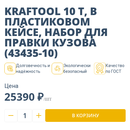
Пиломатериалы
KRAFTOOL 10 Т, В
ПЛАСТИКОВОМ
Декор
КЕЙСЕ, НАБОР ДЛЯ
ПРАВКИ КУЗОВА
Изоляция
(43435-10)
Долговечность и
Экологически
Качество
Инструменты
надёжность
безопасный
по ГОСТ
Цена
Продукция из
25390 ₽
дерева
/ШТ
1
В КОРЗИНУ
Строительство