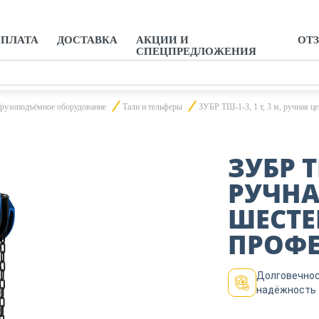
ПЛАТА
ДОСТАВКА
АКЦИИ И
ОТ
СПЕЦПРЕДЛОЖЕНИЯ
рузоподъёмное оборудование
Тали и тельферы
ЗУБР ТШ-1-3, 1 т, 3 м, ручная ц
ЗУБР ТШ
РУЧНА
ШЕСТЕ
ПРОФЕ
Долговечнос
надёжность