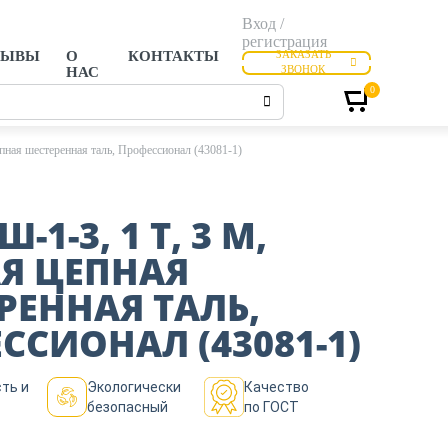
Вход /
регистрация
ЗЫВЫ
О
КОНТАКТЫ
ЗАКАЗАТЬ
ЗВОНОК
НАС
0
епная шестеренная таль, Профессионал (43081-1)
-1-3, 1 Т, 3 М,
Я ЦЕПНАЯ
РЕННАЯ ТАЛЬ,
ССИОНАЛ (43081-1)
ть и
Экологически
Качество
безопасный
по ГОСТ