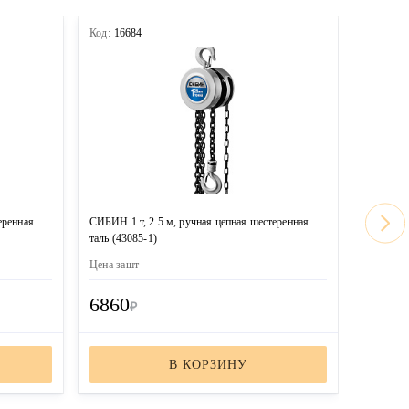
Код:
16684
Код:
165
еренная
СИБИН 1 т, 2.5 м, ручная цепная шестеренная
ЗУБР 2 т,
таль (43085-1)
Професси
Цена за
шт
Цена за
ш
6860
2415
₽
В КОРЗИНУ