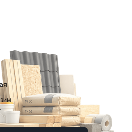
ая
АВИМ
А
К