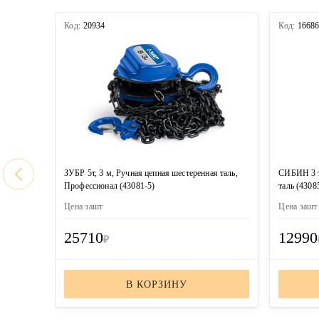
Код:
20934
Код:
1668
ЗУБР 5т, 3 м, Ручная цепная шестеренная таль,
СИБИН 3 т,
Профессионал (43081-5)
таль (4308
Цена за
шт
Цена за
шт
25710
12990
₽
В КОРЗИНУ