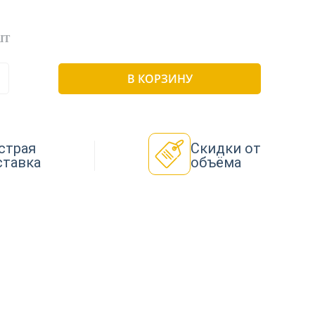
ШТ
В КОРЗИНУ
страя
Скидки от
ставка
объёма