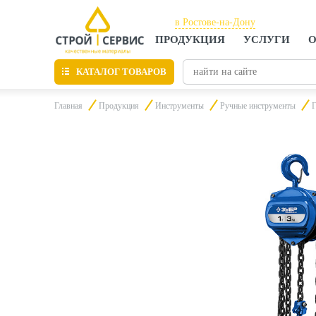
в Ростове-на-Дону
ПРОДУКЦИЯ
УСЛУГИ
О
в Ростове-на-Дону
в Таганроге
КАТАЛОГ ТОВАРОВ
Главная
Продукция
Инструменты
Ручные инструменты
Г
Листовые материалы
Утепление
Материалы для отделки
Пиломатериалы