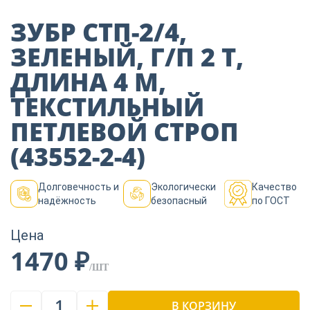
Пиломатериалы
ЗУБР СТП-2/4,
ЗЕЛЕНЫЙ, Г/П 2 Т,
Декор
ДЛИНА 4 М,
ТЕКСТИЛЬНЫЙ
Изоляция
ПЕТЛЕВОЙ СТРОП
(43552-2-4)
Инструменты
Долговечность и
Экологически
Качество
надёжность
безопасный
по ГОСТ
Продукция из
дерева
Цена
1470 ₽
/ШТ
Строительство
1
В КОРЗИНУ