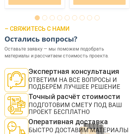
– СВЯЖИТЕСЬ С НАМИ
Остались вопросы?
Оставьте заявку — мы поможем подобрать
ЗАКАЗАТЬ ЗВОНОК
материалы и рассчитаем стоимость проекта.
Экспертная консультация
ОТВЕТИМ НА ВСЕ ВОПРОСЫ И
ПОДБЕРЁМ ЛУЧШЕЕ РЕШЕНИЕ
Точный расчёт стоимости
Нажимая кнопку "Отправить", я даю своё согласие на обработку моих
персональных данных в соответствии с ФЗ от 27.07.2006 № 152-ФЗ "О
ПОДГОТОВИМ СМЕТУ ПОД ВАШ
персональных данных", на условиях и для целей, определенных в
политикой
ПРОЕКТ БЕСПЛАТНО
конфиденциальности
Оперативная доставка
ОТПРАВИТЬ
БЫСТРО ДОСТАВИМ МАТЕРИАЛЫ