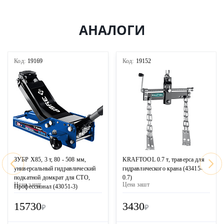
АНАЛОГИ
Код:
19169
Код:
19152
ЗУБР X85, 3 т, 80 - 508 мм,
KRAFTOOL 0.7 т, траверса для
универсальный гидравлический
гидравлического крана (43415-
подкатной домкрат для СТО,
0.7)
Цена за
шт
Цена за
шт
Профессионал (43051-3)
15730
3430
₽
₽