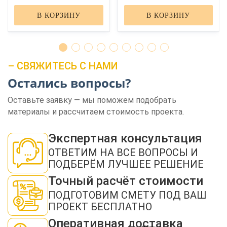
В КОРЗИНУ
В КОРЗИНУ
– СВЯЖИТЕСЬ С НАМИ
Остались вопросы?
ЗАКАЗАТЬ ЗВОНОК
Оставьте заявку — мы поможем подобрать
материалы и рассчитаем стоимость проекта.
Экспертная консультация
ОТВЕТИМ НА ВСЕ ВОПРОСЫ И
ПОДБЕРЁМ ЛУЧШЕЕ РЕШЕНИЕ
Нажимая кнопку "Отправить", я даю своё согласие на обработку моих
Точный расчёт стоимости
персональных данных в соответствии с ФЗ от 27.07.2006 № 152-ФЗ "О
персональных данных", на условиях и для целей, определенных в
политикой
ПОДГОТОВИМ СМЕТУ ПОД ВАШ
конфиденциальности
ПРОЕКТ БЕСПЛАТНО
ОТПРАВИТЬ
Оперативная доставка