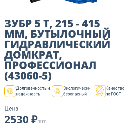
Пиломатериалы
ЗУБР 5 Т, 215 - 415
Декор
ММ, БУТЫЛОЧНЫЙ
ГИДРАВЛИЧЕСКИЙ
Изоляция
ДОМКРАТ,
ПРОФЕССИОНАЛ
Инструменты
(43060-5)
Долговечность и
Экологически
Качество
Продукция из
надёжность
безопасный
по ГОСТ
дерева
Цена
2530 ₽
Строительство
/ШТ