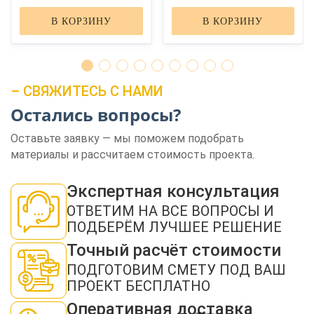
В КОРЗИНУ
В КОРЗИНУ
– СВЯЖИТЕСЬ С НАМИ
Остались вопросы?
ЗАКАЗАТЬ ЗВОНОК
Оставьте заявку — мы поможем подобрать
материалы и рассчитаем стоимость проекта.
Экспертная консультация
ОТВЕТИМ НА ВСЕ ВОПРОСЫ И
ПОДБЕРЁМ ЛУЧШЕЕ РЕШЕНИЕ
Нажимая кнопку "Отправить", я даю своё согласие на обработку моих
Точный расчёт стоимости
персональных данных в соответствии с ФЗ от 27.07.2006 № 152-ФЗ "О
персональных данных", на условиях и для целей, определенных в
политикой
ПОДГОТОВИМ СМЕТУ ПОД ВАШ
конфиденциальности
ПРОЕКТ БЕСПЛАТНО
ОТПРАВИТЬ
Оперативная доставка