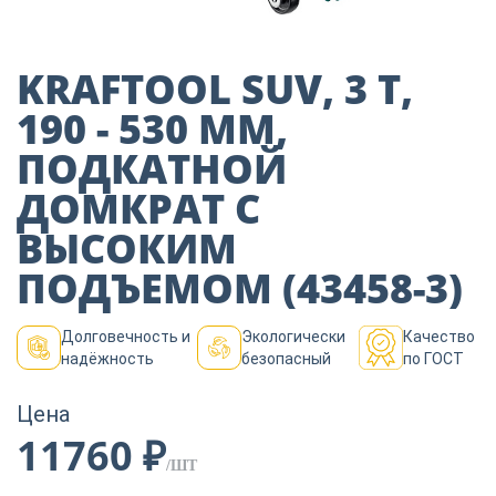
Пиломатериалы
KRAFTOOL SUV, 3 Т,
Декор
190 - 530 ММ,
ПОДКАТНОЙ
Изоляция
ДОМКРАТ С
ВЫСОКИМ
Инструменты
ПОДЪЕМОМ (43458-3)
Долговечность и
Экологически
Качество
Продукция из
надёжность
безопасный
по ГОСТ
дерева
Цена
11760 ₽
Строительство
/ШТ