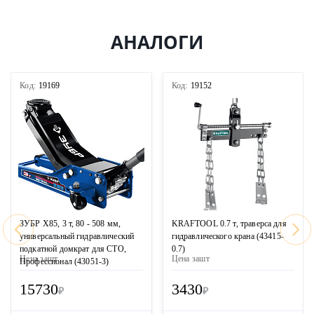
АНАЛОГИ
Код:
19169
Код:
19152
ЗУБР X85, 3 т, 80 - 508 мм,
KRAFTOOL 0.7 т, траверса для
универсальный гидравлический
гидравлического крана (43415-
подкатной домкрат для СТО,
0.7)
Цена за
шт
Цена за
шт
Профессионал (43051-3)
15730
3430
₽
₽