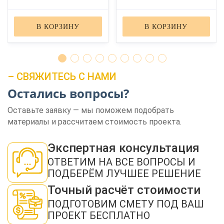
В КОРЗИНУ
В КОРЗИНУ
– СВЯЖИТЕСЬ С НАМИ
Остались вопросы?
ЗАКАЗАТЬ ЗВОНОК
Оставьте заявку — мы поможем подобрать
материалы и рассчитаем стоимость проекта.
Экспертная консультация
ОТВЕТИМ НА ВСЕ ВОПРОСЫ И
ПОДБЕРЁМ ЛУЧШЕЕ РЕШЕНИЕ
Нажимая кнопку "Отправить", я даю своё согласие на обработку моих
Точный расчёт стоимости
персональных данных в соответствии с ФЗ от 27.07.2006 № 152-ФЗ "О
персональных данных", на условиях и для целей, определенных в
политикой
конфиденциальности
ПОДГОТОВИМ СМЕТУ ПОД ВАШ
ПРОЕКТ БЕСПЛАТНО
ОТПРАВИТЬ