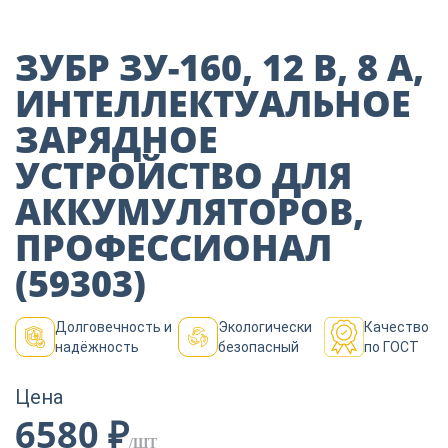
Пиломатериалы
ЗУБР ЗУ-160, 12 В, 8 А,
Декор
ИНТЕЛЛЕКТУАЛЬНОЕ
ЗАРЯДНОЕ
УСТРОЙСТВО ДЛЯ
Изоляция
АККУМУЛЯТОРОВ,
ПРОФЕССИОНАЛ
Инструменты
(59303)
Продукция из
Долговечность и
дерева
Экологически
Качество
надёжность
безопасный
по ГОСТ
Цена
Строительство
6580 ₽
/ШТ