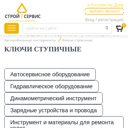
в Ростове-на-Дону
в Ростове-на-Дону
ЗАКАЗАТЬ ЗВОНОК
в Таганроге
Вход / регистрация
0
Главная
Продукция
Инструменты
Ручные инструменты
Автомобильные инструменты
Ключи ступичные
КЛЮЧИ СТУПИЧНЫЕ
Листовые
материалы
Автосервисное оборудование
Утепление
Гидравлическое оборудование
Динамометрический инструмент
Материалы для
отделки
Зарядные устройства и провода
Инструмент и материалы для ремонта