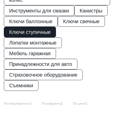
колес
Пиломатериалы
Инструменты для смазки
Канистры
Ключи баллонные
Декор
Ключи свечные
Ключи ступичные
Изоляция
Лопатки монтажные
Мебель гаражная
Инструменты
Принадлежности для авто
Страховочное оборудование
Продукция из
дерева
Съемники
Строительство
По популярности
По алфавиту
По цене