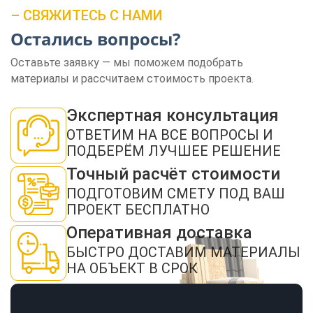
– СВЯЖИТЕСЬ С НАМИ
Остались вопросы?
Оставьте заявку — мы поможем подобрать
материалы и рассчитаем стоимость проекта.
ЗАКАЗАТЬ ЗВОНОК
Экспертная консультация
ОТВЕТИМ НА ВСЕ ВОПРОСЫ И
ПОДБЕРЁМ ЛУЧШЕЕ РЕШЕНИЕ
Точный расчёт стоимости
ПОДГОТОВИМ СМЕТУ ПОД ВАШ
ПРОЕКТ БЕСПЛАТНО
Нажимая кнопку "Отправить", я даю своё согласие на обработку моих
персональных данных в соответствии с ФЗ от 27.07.2006 № 152-ФЗ "О
персональных данных", на условиях и для целей, определенных в
политикой
Оперативная доставка
конфиденциальности
БЫСТРО ДОСТАВИМ МАТЕРИАЛЫ
ОТПРАВИТЬ
НА ОБЪЕКТ В СРОК