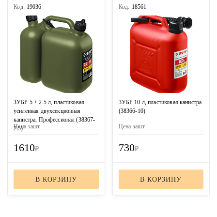
Код:
19036
Код:
18561
ЗУБР 5 + 2.5 л, пластиковая
ЗУБР 10 л, пластиковая канистра
усиленная двухсекционная
(38366-10)
канистра, Профессионал (38367-
Цена за
шт
Цена за
шт
7.5)
1610
730
₽
₽
В КОРЗИНУ
В КОРЗИНУ