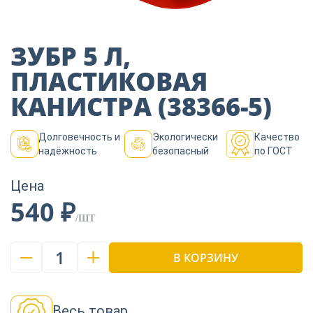
Пиломатериалы
ЗУБР 5 Л,
Декор
ПЛАСТИКОВАЯ
КАНИСТРА (38366-5)
Изоляция
Долговечность и
Экологически
Качество
надёжность
безопасный
по ГОСТ
Инструменты
Цена
540 ₽
Продукция из
/ШТ
дерева
1
В КОРЗИНУ
Строительство
Весь товар