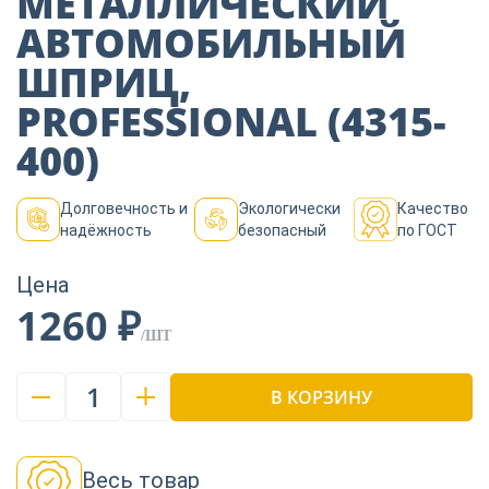
МЕТАЛЛИЧЕСКИЙ
Пиломатериалы
АВТОМОБИЛЬНЫЙ
ШПРИЦ,
Декор
PROFESSIONAL (4315-
400)
Изоляция
Долговечность и
Экологически
Качество
надёжность
безопасный
по ГОСТ
Инструменты
Цена
1260 ₽
/ШТ
Продукция из
дерева
1
В КОРЗИНУ
Строительство
Весь товар