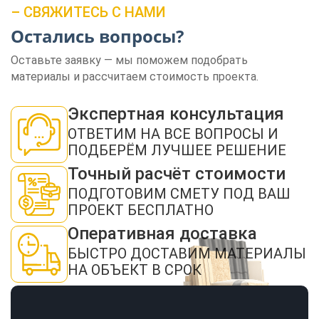
– СВЯЖИТЕСЬ С НАМИ
Остались вопросы?
Оставьте заявку — мы поможем подобрать
материалы и рассчитаем стоимость проекта.
ЗАКАЗАТЬ ЗВОНОК
Экспертная консультация
ОТВЕТИМ НА ВСЕ ВОПРОСЫ И
ПОДБЕРЁМ ЛУЧШЕЕ РЕШЕНИЕ
Точный расчёт стоимости
ПОДГОТОВИМ СМЕТУ ПОД ВАШ
ПРОЕКТ БЕСПЛАТНО
Нажимая кнопку "Отправить", я даю своё согласие на обработку моих
персональных данных в соответствии с ФЗ от 27.07.2006 № 152-ФЗ "О
персональных данных", на условиях и для целей, определенных в
политикой
Оперативная доставка
конфиденциальности
БЫСТРО ДОСТАВИМ МАТЕРИАЛЫ
ОТПРАВИТЬ
НА ОБЪЕКТ В СРОК