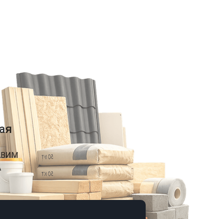
ая
АВИМ
А
К