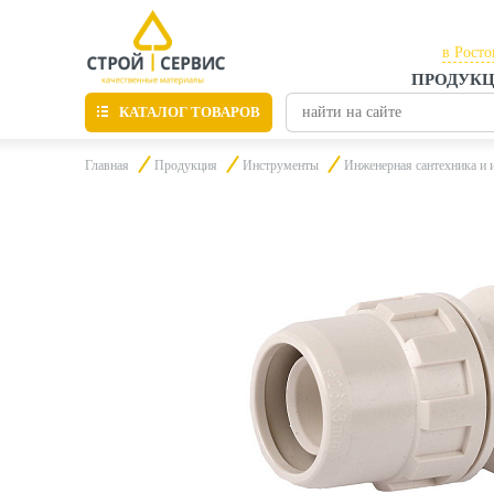
в Росто
ПРОДУК
в Рост
КАТАЛОГ ТОВАРОВ
в Тага
Главная
Продукция
Инструменты
Инженерная сантехника и 
Листовые материалы
Утепление
Материалы для отделки
Пиломатериалы