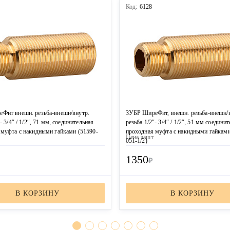
Код:
6128
Фит внешн. резьба-внешн/внутр.
ЗУБР ШиреФит, внешн. резьба-внешн/
- 3/4″ / 1/2″, 71 мм, соединительная
резьба 1/2″- 3/4″ / 1/2″, 51 мм соедини
 муфта с накидными гайками (51590-
проходная муфта с накидными гайками
Цена за
шт
051-1/2)
1350
₽
В КОРЗИНУ
В КОРЗИНУ
ЗАКАЗАТЬ ЗВОНОК