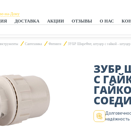
ве-на-Дону
ЦИЯ
ДОСТАВКА
АКЦИИ
ОТЗЫВЫ
О НАС
КО
ове-на-Дону
нроге
инструменты
Сантехника
Фитинги
ЗУБР ШиреФит, штуцер с гайкой - штуцер с
ЗУБР 
С ГАЙ
ГАЙКО
СОЕДИ
Долговечнос
надёжность