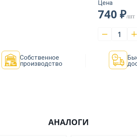
Цена
740 ₽
/ШТ
1
Собственное
Бы
производство
до
АНАЛОГИ