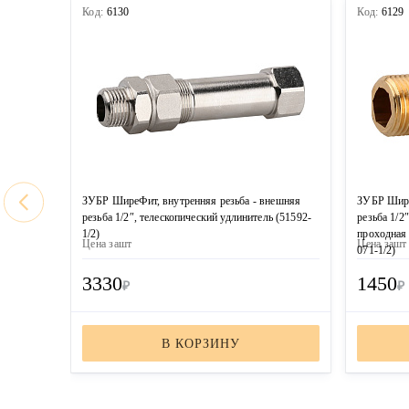
Код:
6130
Код:
6129
ЗУБР ШиреФит, внутренняя резьба - внешняя
ЗУБР Шире
резьба 1/2″, телескопический удлинитель (51592-
резьба 1/2″
1/2)
проходная
Цена за
шт
Цена за
шт
071-1/2)
3330
1450
₽
₽
В КОРЗИНУ