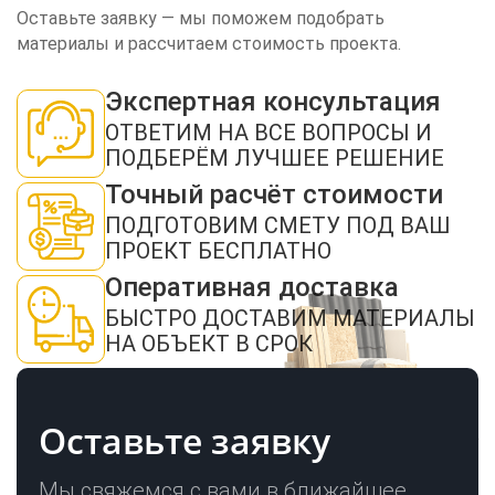
Оставьте заявку — мы поможем подобрать
материалы и рассчитаем стоимость проекта.
Экспертная консультация
ЗАКАЗАТЬ ЗВОНОК
ОТВЕТИМ НА ВСЕ ВОПРОСЫ И
ПОДБЕРЁМ ЛУЧШЕЕ РЕШЕНИЕ
Точный расчёт стоимости
ПОДГОТОВИМ СМЕТУ ПОД ВАШ
ПРОЕКТ БЕСПЛАТНО
Оперативная доставка
Нажимая кнопку "Отправить", я даю своё согласие на обработку моих
персональных данных в соответствии с ФЗ от 27.07.2006 № 152-ФЗ "О
БЫСТРО ДОСТАВИМ МАТЕРИАЛЫ
персональных данных", на условиях и для целей, определенных в
политикой
конфиденциальности
НА ОБЪЕКТ В СРОК
ОТПРАВИТЬ
Оставьте заявку
Мы свяжемся с вами в ближайшее