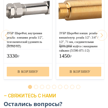
ЗУБР ШиреФит, внутренняя
ЗУБР ШиреФит внешн. резьба-
резьба - внешняя резьба 1/2″,
внешн/внутр. резьба 1/2″- 3/4″ /
телескопический удлинитель
1/2″, 71 мм, соединительная
Цена за
шт
Цена за
шт
(51592-1/2)
проходная муфта с накидными
гайками (51590-071-1/2)
3330
1450
₽
₽
В КОРЗИНУ
В КОРЗИНУ
– СВЯЖИТЕСЬ С НАМИ
Остались вопросы?