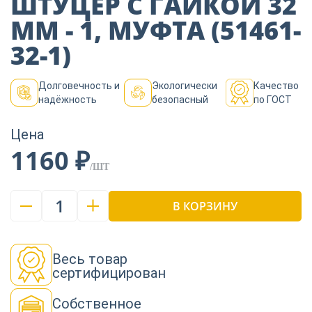
ШТУЦЕР С ГАЙКОЙ 32
Пиломатериалы
ММ - 1, МУФТА (51461-
32-1)
Декор
Долговечность и
Экологически
Качество
надёжность
безопасный
по ГОСТ
Изоляция
Цена
1160 ₽
Инструменты
/ШТ
1
В КОРЗИНУ
Продукция из
дерева
Весь товар
сертифицирован
Строительство
Собственное