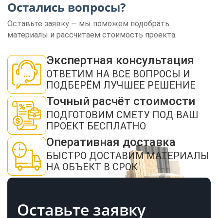
Остались вопросы?
Оставьте заявку — мы поможем подобрать
материалы и рассчитаем стоимость проекта.
ЗАКАЗАТЬ ЗВОНОК
Экспертная консультация
ОТВЕТИМ НА ВСЕ ВОПРОСЫ И
ПОДБЕРЁМ ЛУЧШЕЕ РЕШЕНИЕ
Точный расчёт стоимости
ПОДГОТОВИМ СМЕТУ ПОД ВАШ
ПРОЕКТ БЕСПЛАТНО
Нажимая кнопку "Отправить", я даю своё согласие на обработку моих
Оперативная доставка
персональных данных в соответствии с ФЗ от 27.07.2006 № 152-ФЗ "О
персональных данных", на условиях и для целей, определенных в
политикой
конфиденциальности
БЫСТРО ДОСТАВИМ МАТЕРИАЛЫ
НА ОБЪЕКТ В СРОК
ОТПРАВИТЬ
Оставьте заявку