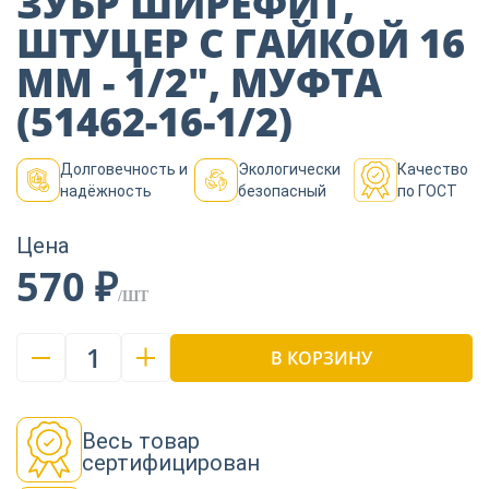
ЗУБР ШИРЕФИТ,
Пиломатериалы
ШТУЦЕР С ГАЙКОЙ 16
ММ - 1/2″, МУФТА
Декор
(51462-16-1/2)
Долговечность и
Экологически
Качество
Изоляция
надёжность
безопасный
по ГОСТ
Цена
Инструменты
570 ₽
/ШТ
Продукция из
1
В КОРЗИНУ
дерева
Строительство
Весь товар
сертифицирован