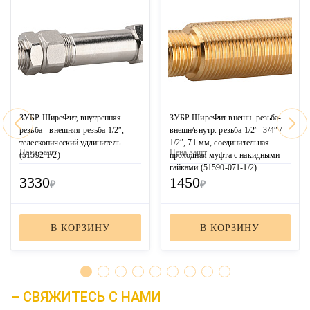
ЗУБР ШиреФит, внутренняя
ЗУБР ШиреФит внешн. резьба-
резьба - внешняя резьба 1/2″,
внешн/внутр. резьба 1/2″- 3/4″ /
телескопический удлинитель
1/2″, 71 мм, соединительная
Цена за
шт
Цена за
шт
(51592-1/2)
проходная муфта с накидными
гайками (51590-071-1/2)
3330
1450
₽
₽
В КОРЗИНУ
В КОРЗИНУ
– СВЯЖИТЕСЬ С НАМИ