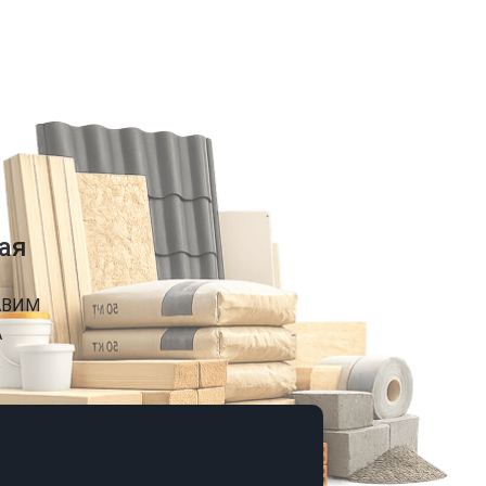
ая
АВИМ
А
К