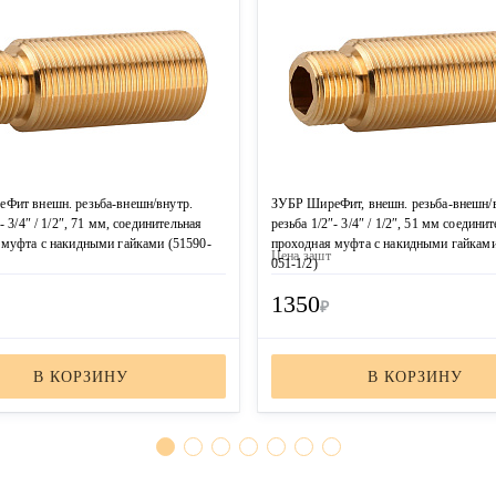
Фит внешн. резьба-внешн/внутр.
ЗУБР ШиреФит, внешн. резьба-внешн/
- 3/4″ / 1/2″, 71 мм, соединительная
резьба 1/2″- 3/4″ / 1/2″, 51 мм соедини
 муфта с накидными гайками (51590-
проходная муфта с накидными гайками
Цена за
шт
051-1/2)
1350
₽
В КОРЗИНУ
В КОРЗИНУ
ЗАКАЗАТЬ ЗВОНОК