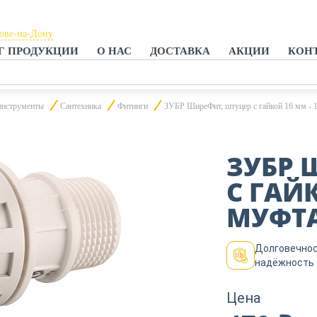
тове-на-Дону
Г ПРОДУКЦИИ
О НАС
ДОСТАВКА
АКЦИИ
КОН
тове-на-Дону
анроге
инструменты
Сантехника
Фитинги
ЗУБР ШиреФит, штуцер с гайкой 16 мм - 1/
ЗУБР 
С ГАЙК
МУФТА 
Долговечнос
надёжность
Цена