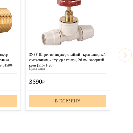
внутр.
ЗУБР ШиреФит, штуцер с гайкой - кран запорный
ЗУБР Шир
тельная
с маховиком - штуцер с гайкой, 26 мм, запорный
с махови
 (51590-
кран (51571-26)
кран (51
Цена за
шт
Цена за
ш
3690
2830
₽
В КОРЗИНУ