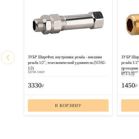
ЗУБР ШиреФит, внутренняя резьба - внешняя
ЗУБР Шире
резьба 1/2″, телескопический удлинитель (51592-
резьба 1/2″
1/2)
проходная
Цена за
шт
Цена за
шт
071-1/2)
3330
1450
₽
₽
В КОРЗИНУ