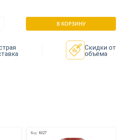
В КОРЗИНУ
страя
Скидки от
ставка
объёма
Код:
6127
Код:
612