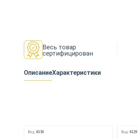
Декор
Изоляция
Весь товар
сертифицирован
Инструменты
Описание
Характеристики
Продукция из дерева
Строительство
Код:
6130
Код:
6129