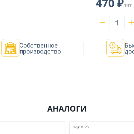
470 ₽
/ШТ
1
Собственное
Бы
производство
до
АНАЛОГИ
Код:
6128