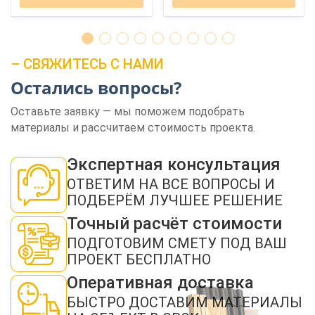
– СВЯЖИТЕСЬ С НАМИ
Остались вопросы?
Оставьте заявку — мы поможем подобрать
ЗАКАЗАТЬ ЗВОНОК
материалы и рассчитаем стоимость проекта.
Экспертная консультация
ОТВЕТИМ НА ВСЕ ВОПРОСЫ И
ПОДБЕРЁМ ЛУЧШЕЕ РЕШЕНИЕ
Точный расчёт стоимости
Нажимая кнопку "Отправить", я даю своё согласие на обработку моих
ПОДГОТОВИМ СМЕТУ ПОД ВАШ
персональных данных в соответствии с ФЗ от 27.07.2006 № 152-ФЗ "О
персональных данных", на условиях и для целей, определенных в
политикой
ПРОЕКТ БЕСПЛАТНО
конфиденциальности
Оперативная доставка
ОТПРАВИТЬ
БЫСТРО ДОСТАВИМ МАТЕРИАЛЫ