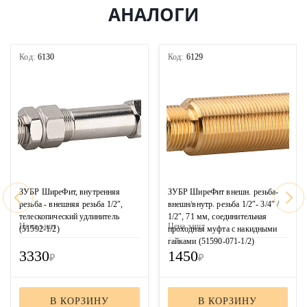
АНАЛОГИ
Код:
6130
Код:
6129
ЗУБР ШиреФит, внутренняя
ЗУБР ШиреФит внешн. резьба-
резьба - внешняя резьба 1/2″,
внешн/внутр. резьба 1/2″- 3/4″ /
телескопический удлинитель
1/2″, 71 мм, соединительная
Цена за
шт
Цена за
шт
(51592-1/2)
проходная муфта с накидными
гайками (51590-071-1/2)
3330
1450
₽
₽
В КОРЗИНУ
В КОРЗИНУ