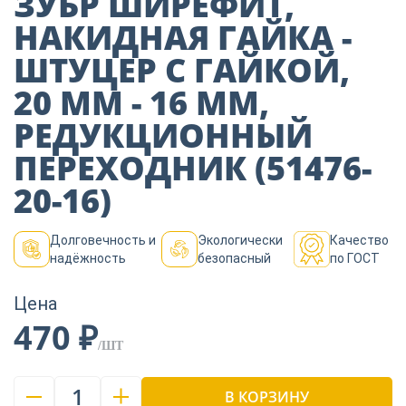
ЗУБР ШИРЕФИТ,
Пиломатериалы
НАКИДНАЯ ГАЙКА -
ШТУЦЕР С ГАЙКОЙ,
Декор
20 ММ - 16 ММ,
РЕДУКЦИОННЫЙ
Изоляция
ПЕРЕХОДНИК (51476-
20-16)
Инструменты
Долговечность и
Экологически
Качество
надёжность
безопасный
по ГОСТ
Продукция из
дерева
Цена
470 ₽
/ШТ
Строительство
1
В КОРЗИНУ