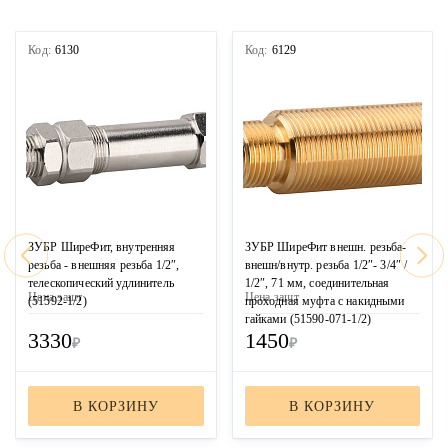
Код:
6130
Код:
6129
ЗУБР ШиреФит, внутренняя
ЗУБР ШиреФит внешн. резьба-
резьба - внешняя резьба 1/2″,
внешн/внутр. резьба 1/2″- 3/4″ /
телескопический удлинитель
1/2″, 71 мм, соединительная
Цена за
шт
Цена за
шт
(51592-1/2)
проходная муфта с накидными
гайками (51590-071-1/2)
3330
1450
₽
₽
В КОРЗИНУ
В КОРЗИНУ