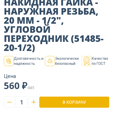
НАКИДНАЯ ГАЙКА -
Пиломатериалы
НАРУЖНАЯ РЕЗЬБА,
20 ММ - 1/2″,
Декор
УГЛОВОЙ
ПЕРЕХОДНИК (51485-
Изоляция
20-1/2)
Долговечность и
Экологически
Качество
Инструменты
надёжность
безопасный
по ГОСТ
Цена
Продукция из
560 ₽
дерева
/ШТ
1
Строительство
В КОРЗИНУ