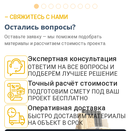
– СВЯЖИТЕСЬ С НАМИ
Остались вопросы?
Оставьте заявку — мы поможем подобрать
материалы и рассчитаем стоимость проекта.
ЗАКАЗАТЬ ЗВОНОК
Экспертная консультация
ОТВЕТИМ НА ВСЕ ВОПРОСЫ И
ПОДБЕРЁМ ЛУЧШЕЕ РЕШЕНИЕ
Точный расчёт стоимости
ПОДГОТОВИМ СМЕТУ ПОД ВАШ
Нажимая кнопку "Отправить", я даю своё согласие на обработку моих
персональных данных в соответствии с ФЗ от 27.07.2006 № 152-ФЗ "О
ПРОЕКТ БЕСПЛАТНО
персональных данных", на условиях и для целей, определенных в
политикой
конфиденциальности
Оперативная доставка
ОТПРАВИТЬ
БЫСТРО ДОСТАВИМ МАТЕРИАЛЫ
НА ОБЪЕКТ В СРОК