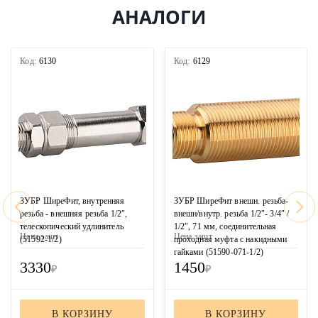
АНАЛОГИ
Код:
6130
Код:
6129
ЗУБР ШиреФит, внутренняя
ЗУБР ШиреФит внешн. резьба-
резьба - внешняя резьба 1/2″,
внешн/внутр. резьба 1/2″- 3/4″ /
телескопический удлинитель
1/2″, 71 мм, соединительная
Цена за
шт
Цена за
шт
(51592-1/2)
проходная муфта с накидными
гайками (51590-071-1/2)
3330
1450
₽
₽
В КОРЗИНУ
В КОРЗИНУ