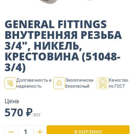
Пиломатериалы
GENERAL FITTINGS
Декор
ВНУТРЕННЯЯ РЕЗЬБА
3/4″, НИКЕЛЬ,
Изоляция
КРЕСТОВИНА (51048-
3/4)
Инструменты
Долговечность и
Экологически
Качество
надёжность
безопасный
по ГОСТ
Продукция из
дерева
Цена
570 ₽
/ШТ
Строительство
1
В КОРЗИНУ