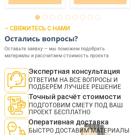
– СВЯЖИТЕСЬ С НАМИ
Остались вопросы?
Оставьте заявку — мы поможем подобрать
ЗАКАЗАТЬ ЗВОНОК
материалы и рассчитаем стоимость проекта.
Экспертная консультация
ОТВЕТИМ НА ВСЕ ВОПРОСЫ И
ПОДБЕРЁМ ЛУЧШЕЕ РЕШЕНИЕ
Точный расчёт стоимости
Нажимая кнопку "Отправить", я даю своё согласие на обработку моих
персональных данных в соответствии с ФЗ от 27.07.2006 № 152-ФЗ "О
ПОДГОТОВИМ СМЕТУ ПОД ВАШ
персональных данных", на условиях и для целей, определенных в
политикой
ПРОЕКТ БЕСПЛАТНО
конфиденциальности
Оперативная доставка
ОТПРАВИТЬ
БЫСТРО ДОСТАВИМ МАТЕРИАЛЫ