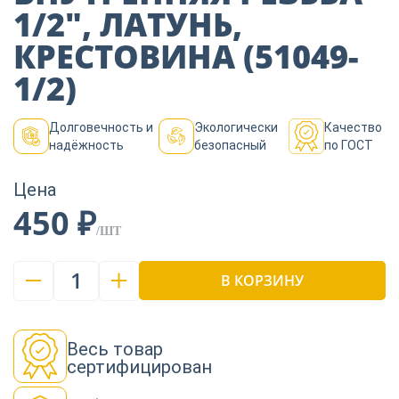
Пиломатериалы
1/2″, ЛАТУНЬ,
КРЕСТОВИНА (51049-
Декор
1/2)
Долговечность и
Экологически
Качество
Изоляция
надёжность
безопасный
по ГОСТ
Цена
450 ₽
Инструменты
/ШТ
1
Продукция из
В КОРЗИНУ
дерева
Весь товар
Строительство
сертифицирован