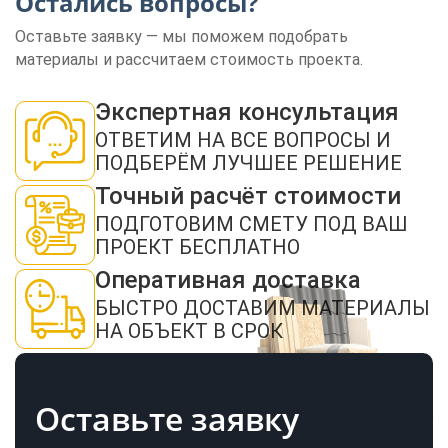
Остались вопросы?
Оставьте заявку — мы поможем подобрать
материалы и рассчитаем стоимость проекта.
ЗАКАЗАТЬ ЗВОНОК
Экспертная консультация
ОТВЕТИМ НА ВСЕ ВОПРОСЫ И
ПОДБЕРЁМ ЛУЧШЕЕ РЕШЕНИЕ
Точный расчёт стоимости
ПОДГОТОВИМ СМЕТУ ПОД ВАШ
ПРОЕКТ БЕСПЛАТНО
Нажимая кнопку "Отправить", я даю своё согласие на обработку моих
Оперативная доставка
персональных данных в соответствии с ФЗ от 27.07.2006 № 152-ФЗ "О
персональных данных", на условиях и для целей, определенных в
политикой
БЫСТРО ДОСТАВИМ МАТЕРИАЛЫ
конфиденциальности
НА ОБЪЕКТ В СРОК
ОТПРАВИТЬ
Оставьте заявку