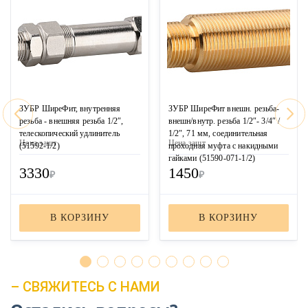
ЗУБР ШиреФит, внутренняя
ЗУБР ШиреФит внешн. резьба-
резьба - внешняя резьба 1/2″,
внешн/внутр. резьба 1/2″- 3/4″ /
телескопический удлинитель
1/2″, 71 мм, соединительная
Цена за
шт
Цена за
шт
(51592-1/2)
проходная муфта с накидными
гайками (51590-071-1/2)
3330
1450
₽
₽
В КОРЗИНУ
В КОРЗИНУ
– СВЯЖИТЕСЬ С НАМИ